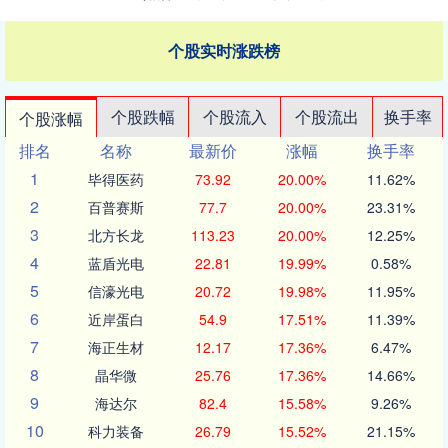
个股实时涨跌榜
个股跌幅
个股流入
个股流出
换手率
个股涨幅
排名
名称
最新价
涨幅
换手率
1
毕得医药
73.92
20.00%
11.62%
2
百普赛斯
77.7
20.00%
23.31%
3
北方长龙
113.23
20.00%
12.25%
4
蓝盾光电
22.81
19.99%
0.58%
5
信濠光电
20.72
19.98%
11.95%
6
近岸蛋白
54.9
17.51%
11.39%
7
海正生材
12.17
17.36%
6.47%
8
晶华微
25.76
17.36%
14.66%
9
海达尔
82.4
15.58%
9.26%
10
科力装备
26.79
15.52%
21.15%