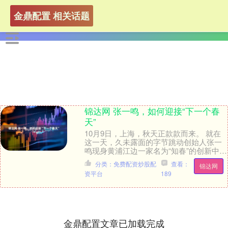
金鼎配置 相关话题
锦达网 张一鸣，如何迎接“下一个春
天”
10月9日，上海，秋天正款款而来。 就在
这一天，久未露面的字节跳动创始人张一
鸣现身黄浦江边一家名为“知春”的创新中
心。 这家创新中心是他与上海交通大学
分类：免费配资炒股配
查看：
锦达网
ACM班创....
资平台
189
金鼎配置文章已加载完成