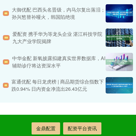
大御优配 巴西头名晋级，内马尔复出落泪；
孙兴慜替补哑火，韩国陷绝境
爱配资 携手华为等龙头企业 湛江科技学院
九大产业学院揭牌
中华金配 新氧披露拟建真实世界数据库，AI
辅助诊疗将达资深水平
富通优配 每日龙虎榜 | 商品期货综合指数下
跌0.94% 日内资金净流出26.43亿元
金鼎配置
配资平台资讯