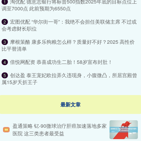
淘优配 德意志银行将标普500指数2025年底的目标点位上
1
调至7000点 此前预期为6550点
宏图优配 “华尔街一哥”：我绝不会担任美联储主席 不过或
2
会考虑财长职位
摩根策酪 康多乐狗粮怎么样？质量好不好？2025 高性价
3
比平替清单
倍悦网配资 恭喜成功生二胎！58岁宣布封肚！
4
创达盈 泰王宠妃欧拉弄久违现身，小腹微凸，所居宫殿曾
5
属15岁夭折王子
最新文章
盈通策略 钇-90微球治疗肝癌加速落地多家
医院 这三类患者最受益