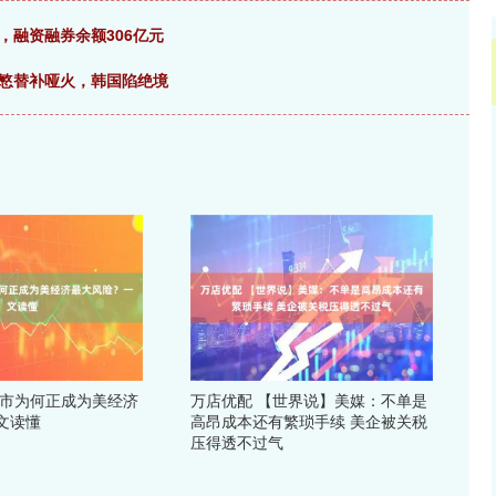
元，融资融券余额306亿元
兴慜替补哑火，韩国陷绝境
牛市为何正成为美经济
万店优配 【世界说】美媒：不单是
文读懂
高昂成本还有繁琐手续 美企被关税
压得透不过气