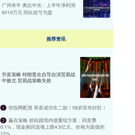
广州米牛 奥比中光：上半年净利润
6019万元 同比扭亏为盈
推荐资讯
升富策略 特朗普在自导自演贸易战
中败北 贸易战策略失效
倍悦网配资 恭喜成功生二胎！58岁宣布封肚！
1
赢在策略 碧桂园境内债重组方案：同意费
2
0.1%，现金购回选项上限4.5亿元、价格为面值的
12%