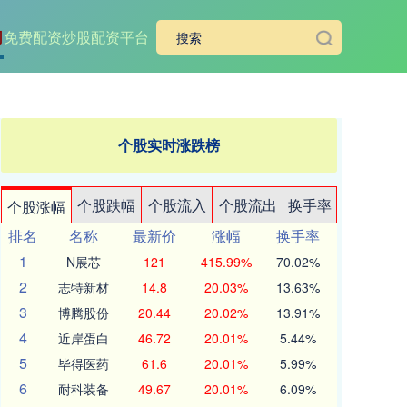
司
免费配资炒股配资平台
个股实时涨跌榜
个股跌幅
个股流入
个股流出
换手率
个股涨幅
排名
名称
最新价
涨幅
换手率
1
N展芯
121
415.99%
70.02%
2
志特新材
14.8
20.03%
13.63%
3
博腾股份
20.44
20.02%
13.91%
4
近岸蛋白
46.72
20.01%
5.44%
5
毕得医药
61.6
20.01%
5.99%
6
耐科装备
49.67
20.01%
6.09%