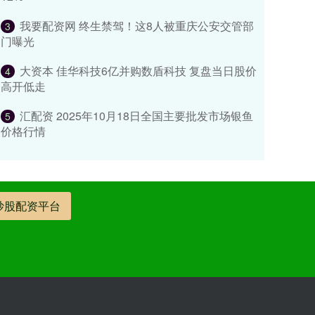
我要配资网 终生禁驾！这8人被重庆公安交管部
3
门曝光
大资本 佳华科技6亿并购数盾科技 复盘当日股价
4
高开低走
汇配资 2025年10月18日全国主要批发市场银鱼
5
价格行情
炒股配资平台