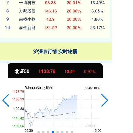
7
一博科技
53.33
20.01%
16.49%
8
方邦股份
146.16
20.00%
6.65%
9
南模生物
42.9
20.00%
4.80%
10
泰金新能
131.52
20.00%
23.17%
沪深京行情 实时轮播
北证50
1133.86
创
10.99
0.98%