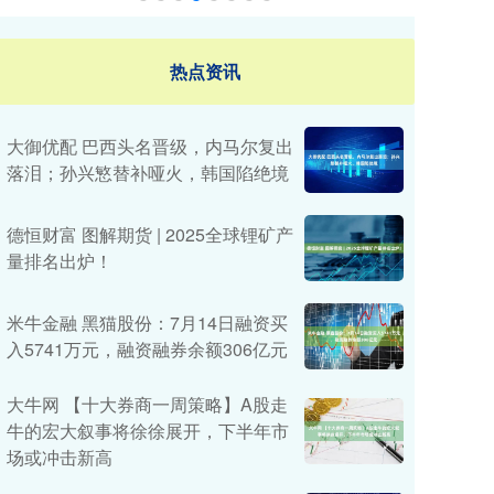
热点资讯
大御优配 巴西头名晋级，内马尔复出
落泪；孙兴慜替补哑火，韩国陷绝境
德恒财富 图解期货 | 2025全球锂矿产
量排名出炉！
米牛金融 黑猫股份：7月14日融资买
入5741万元，融资融券余额306亿元
大牛网 【十大券商一周策略】A股走
牛的宏大叙事将徐徐展开，下半年市
场或冲击新高