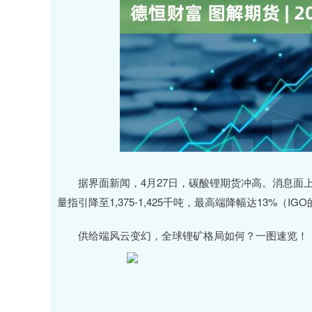
深证成指
14387.51
.28
0.80%
277.39
1
据界面新闻，4月27日，碳酸锂期货冲高。消息面上，澳大
量指引降至1,375-1,425千吨，最高端降幅达13%（IG
供给端风云变幻，全球锂矿格局如何？一图速览！