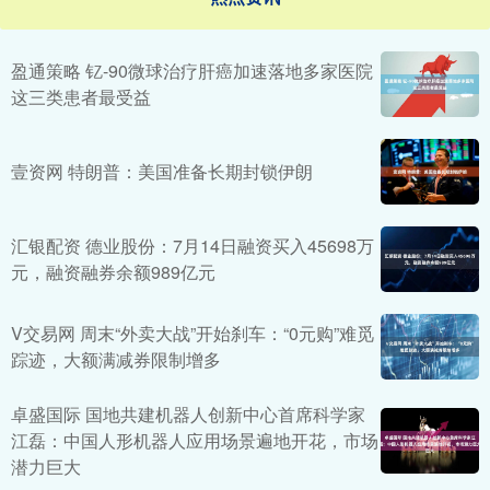
盈通策略 钇-90微球治疗肝癌加速落地多家医院
这三类患者最受益
壹资网 特朗普：美国准备长期封锁伊朗
汇银配资 德业股份：7月14日融资买入45698万
元，融资融券余额989亿元
V交易网 周末“外卖大战”开始刹车：“0元购”难觅
踪迹，大额满减券限制增多
卓盛国际 国地共建机器人创新中心首席科学家
江磊：中国人形机器人应用场景遍地开花，市场
潜力巨大