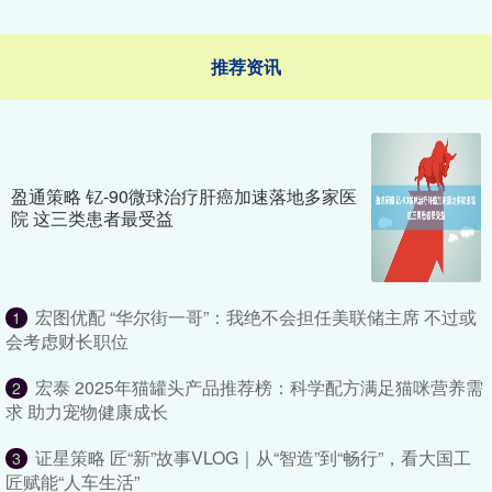
推荐资讯
盈通策略 钇-90微球治疗肝癌加速落地多家医
院 这三类患者最受益
宏图优配 “华尔街一哥”：我绝不会担任美联储主席 不过或
1
会考虑财长职位
宏泰 2025年猫罐头产品推荐榜：科学配方满足猫咪营养需
2
求 助力宠物健康成长
证星策略 匠“新”故事VLOG｜从“智造”到“畅行”，看大国工
3
匠赋能“人车生活”