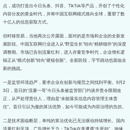
点，成功打造出今日头条、抖音、TikTok等产品，开创了个性化
内容分发的黄金时代，并将中国互联网模式推向全球，重塑了数
十亿人的信息获取方式。
但时移世易，当他再次公开露面，面对的是市场和企业的全新发
展阶段。中国互联网行业进入从“野蛮生长”转向“精耕细作”的深度
调整期。市场已告别流量红利，进入存量竞争时代，企业增长逻
辑正从“模式创新”转向“硬核创新”。全新阶段，字节跳动也面临全
新的挑战。
一是监管环境趋严，要求企业在创新与规范之间找到平衡。9月2
3日，昔日的“流量一哥”今日头条被监管部门约谈并责令限期改
正，从严处理责任人，理由是“未能落实信息内容管理主体责
任”。昔日引以为傲的算法优势，如今可能成为内容治理的负担。
二是技术面临断层，单纯的算法优化已无法驱动持续增长。国内
流量红利见顶，广告增长乏力；TikTok在美遭遇“生死劫”，地缘