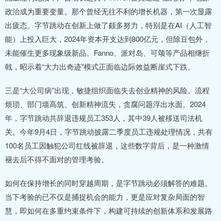
政治成为重要变量。那个曾经无往不利的增长机器，第一次显露
出疲态。字节跳动在创新上做了颇多努力，特别是在AI（人工智
能）上投入巨大，2024年资本开支达到800亿元，但除豆包外，
未能催生更多现象级新品。Fanno、派对岛、可颂等产品相继折
戟，昭示着“大力出奇迹”模式正面临边际效益断崖式下跌。
三是“大公司病”出现，敏捷组织面临失去创业精神的风险。流程
烦琐、部门墙高筑、创新精神流失，贪腐问题浮出水面。2024
年，字节跳动共辞退违规员工353人，其中39人被移送司法机
关。今年9月4日，字节跳动披露二季度员工违规处理情况，共有
100名员工因触犯公司红线被辞退，这些数字背后，是一种激情
褪去后不得不面对的管理考验。
如何在保持增长的同时穿越周期，是字节跳动必须解答的难题。
当下考验的已不仅是捕捉机会的能力，更是应对复杂局面的智
慧，即如何在多重约束条件下，构建可持续的创新体系和发展路