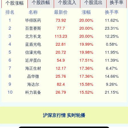
个股跌幅
个股流入
个股流出
换手率
个股涨幅
排名
名称
最新价
涨幅
换手率
1
毕得医药
73.92
20.00%
11.62%
2
百普赛斯
77.7
20.00%
23.31%
3
北方长龙
113.23
20.00%
12.25%
4
蓝盾光电
22.81
19.99%
0.58%
5
信濠光电
20.72
19.98%
11.95%
6
近岸蛋白
54.9
17.51%
11.39%
7
海正生材
12.17
17.36%
6.47%
8
晶华微
25.76
17.36%
14.66%
9
海达尔
82.4
15.58%
9.26%
10
科力装备
26.79
15.52%
21.15%
沪深京行情 实时轮播