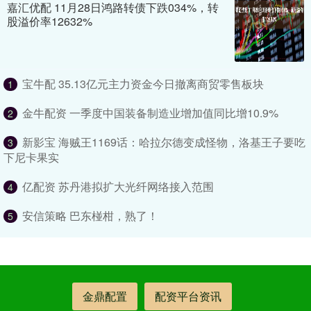
嘉汇优配 11月28日鸿路转债下跌034%，转
股溢价率12632%
宝牛配 35.13亿元主力资金今日撤离商贸零售板块
1
金牛配资 一季度中国装备制造业增加值同比增10.9%
2
新影宝 海贼王1169话：哈拉尔德变成怪物，洛基王子要吃
3
下尼卡果实
亿配资 苏丹港拟扩大光纤网络接入范围
4
安信策略 巴东椪柑，熟了！
5
金鼎配置
配资平台资讯