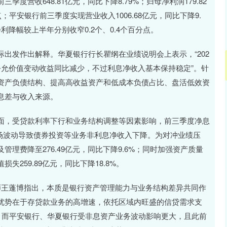
营收648.81亿元，同比下降8.79%；归母净利润179.82
点；平安银行前三季度实现营业收入1006.68亿元，同比下降9.
净利降幅较上半年分别收窄0.2个、0.4个百分点。
发作出解释。华夏银行行长瞿纲在业绩说明会上表示，“202
公允价值变动收益同比减少，不过利息净收入基本保持稳定”。针
资产负债结构、提高高收益资产和低成本负债占比、盘活低效资
息差与收入来源。
，受贷款利率下行和业务结构调整等因素影响，前三季度净息
受市场波动导致债券投资等业务非利息净收入下降。为对冲业绩压
理费降至276.49亿元，同比下降9.6%；同时加强资产质量
259.89亿元，同比下降18.8%。
王蓬博指出，本质是银行资产管理能力与业务结构差异共同作
优势在于存贷款业务的高增速，依托区域内旺盛的信贷需求支
%；而平安银行、华夏银行受非息资产业务波动影响更大，且此前