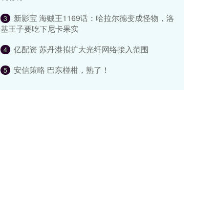
新影宝 海贼王1169话：哈拉尔德变成怪物，洛
3
基王子要吃下尼卡果实
亿配资 苏丹港拟扩大光纤网络接入范围
4
安信策略 巴东椪柑，熟了！
5