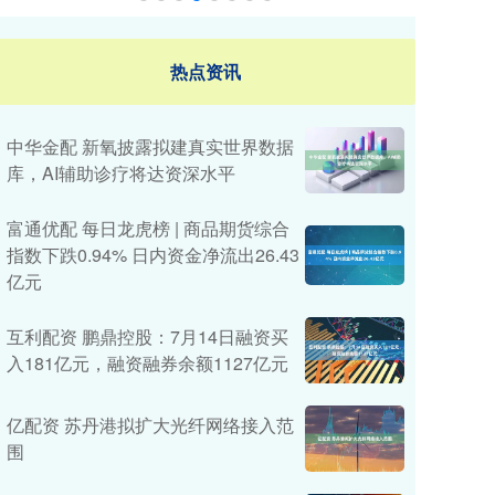
热点资讯
中华金配 新氧披露拟建真实世界数据
库，AI辅助诊疗将达资深水平
富通优配 每日龙虎榜 | 商品期货综合
指数下跌0.94% 日内资金净流出26.43
亿元
互利配资 鹏鼎控股：7月14日融资买
入181亿元，融资融券余额1127亿元
亿配资 苏丹港拟扩大光纤网络接入范
围