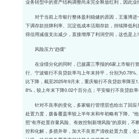
业务转型中的资产结构调整尚未完全释放红利，因此业绩
对于当前上市银行整体盈利稳健的原因，王蓬博进一
下调存款挂牌利率、沉淀低成本活期存款，持续降低利
得信用减值支出减少，直接增厚了利润空间，这也是上
风险压力“趋缓”
在业绩分化的同时，已披露三季报的6家上市银行资
行、宁波银行不良贷款率与上年末持平，分别为0.78%、
比下降，截至2025年9月末，重庆银行不良贷款率降至1.
8%，较上年末下降0.02个百分点；平安银行不良贷款率低
针对不良率的变化，多家银行管理层也给出了回应与后
处置力度，拨备覆盖率较上半年末和年初略有下降。”
照“有序处置存量风险、有效控制新增风险”的原则，不
控和化解，多措并举，加大不良资产清收处置力度，全