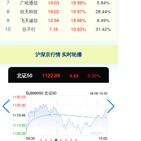
7
广哈通信
19.03
19.99%
5.84%
8
欣天科技
18.02
19.97%
28.44%
9
飞天诚信
12.56
19.96%
8.49%
10
任子行
7.16
19.93%
31.42%
沪深京行情 实时轮播
北证50
1122.88
创
3.42
0.30%