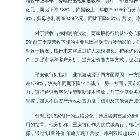
相较于上半年，降幅已出现明显收窄。其中，华夏银行前三季度
亿元，同比下降2.86%，降幅较上半年收窄5.09个百分
8%；归母净利润383.39亿元，同比下降3.5%，营收、
对于营收与净利润的波动，两家股份行均从业务实际出
5年前三季度营收下降的主要原因是受债市波动影响，
对这一情况，该行未来将通过扩大规模增长、持续优化
产，加强市场和客户分析、提升定价能力等方式，稳定
平安银行则指出，业绩波动源于两方面原因：一方面
差1.79%，较去年同期下降14个基点；另一方面，
力，该行通过数字化转型驱动降本增效，前三季度业务及管
管控，加大不良资产清收处置力度，信用及其他资产减值损失
针对此次6家银行的业绩分化，博通咨询首席分析师
用的结果。他分析称，重庆银行作为优质城商行，核心
撑，通过“以量补价”策略实现了营收、净利双增超10