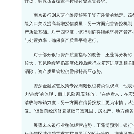
计提，确保拨备覆盖率持续符合监管要求。
南京银行则从两个维度解释了资产质量的稳定。该行表
险入口关以提高新增授信质量，另一方面完善管控机制
产质量基础。对于四季度，该行明确将继续坚持严管严
与处置效率，确保资产质量平稳运行。
对于部分银行资产质量指标的改善，王蓬博分析称，
较大，其风险缓释仍高度依赖后续行业复苏进度及相关
消除，资产质量管控仍需保持高压态势。
资深金融监管政策专家周毅钦也持类似观点，他表示
力‘趋缓’的体现，而非风险彻底‘释放’。”在他看来，
清收与核销力度，另一方面在信贷投放上更为审慎，从
复。“但当前经济修复基础尚需巩固，房地产、地方债务
展望未来银行业整体经营趋势，王蓬博预测，银行业
行凭借区域信贷需求支撑与灵活的经营策略，增速可能