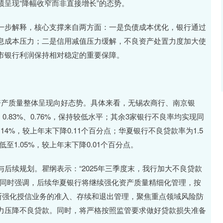
呈现“降幅收窄而非直接增长”的态势。
步解释，核心支撑来自两方面：一是负债成本优化，银行通过
息成本压力；二是信用减值压力缓解，不良资产处置力度加大使
市银行利润保持相对稳定的重要保障。
产质量整体呈现向好态势。具体来看，无锡农商行、南京银
0.83%、0.76%，保持较低水平；其余3家银行不良率均实现同
14%，较上年末下降0.11个百分点；华夏银行不良贷款率为1.5
至1.05%，较上年末下降0.01个百分点。
续规划。瞿纲表示：“2025年三季度末，我行加大不良贷款
他同时强调，后续华夏银行将继续强化资产质量精细化管理，按
断强化授信业务的准入、存续和退出管理，聚焦重点领域风险防
力压降不良贷款。同时，将严格按照监管要求做好贷款损失准备