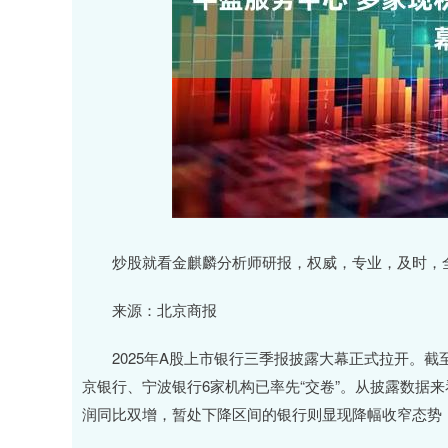
深证成指
14110.12
.92
0.57%
-34.08
-0
炒股就看金麒麟分析师研报，权威，专业，及时，全
来源：北京商报
2025年A股上市银行三季报披露大幕正式拉开。截至
京银行、宁波银行6家机构已率先“交卷”。从披露数据
润同比双增，暂处下降区间的银行则显现降幅收窄态势