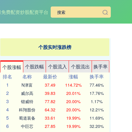
司
免费配资炒股配资平台
个股实时涨跌榜
个股跌幅
个股流入
个股流出
换手率
个股涨幅
排名
名称
最新价
涨幅
换手率
1
N津富
37.49
114.72%
77.46%
2
威尔高
39.83
20.01%
17.76%
3
锴威特
77.82
20.00%
1.17%
4
科翔股份
64.32
20.00%
12.21%
5
蜀道装备
33.61
19.99%
11.69%
6
中巨芯
27.85
19.99%
32.20%