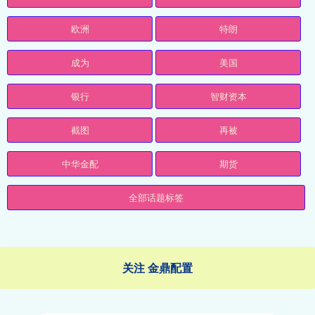
欧洲
特朗
成为
美国
银行
智财资本
截图
再被
中华金配
期货
全部话题标签
关注 金鼎配置