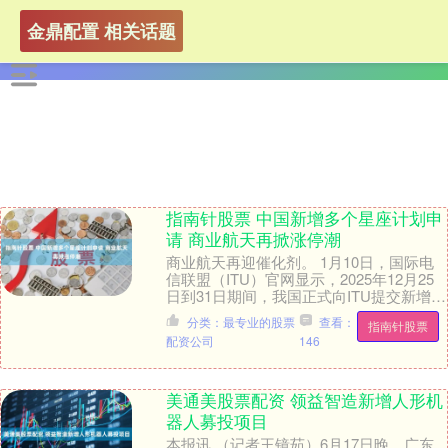
金鼎配置 相关话题
指南针股票 中国新增多个星座计划申
请 商业航天再掀涨停潮
商业航天再迎催化剂。 1月10日，国际电
信联盟（ITU）官网显示，2025年12月25
日到31日期间，我国正式向ITU提交新增
20.3万颗卫星的频率与轨道资源申....
分类：最专业的股票
查看：
指南针股票
配资公司
146
美通美股票配资 领益智造新增人形机
器人募投项目
本报讯 （记者王镜茹）6月17日晚，广东