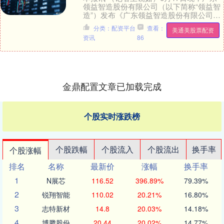
领益智造股份有限公司（以下简称“领益智
造”）发布《广东领益智造股份有限公司关
于调整部分募投项目、变更部分募集资金
分类：配资平台
查看：
美通美股票配资
用途的公....
资讯
86
金鼎配置文章已加载完成
个股实时涨跌榜
个股跌幅
个股流入
个股流出
换手率
个股涨幅
排名
名称
最新价
涨幅
换手率
1
N展芯
116.52
396.89%
79.39%
2
锐翔智能
110.02
20.21%
16.80%
3
志特新材
14.8
20.03%
14.18%
4
博腾股份
20.44
20.02%
14.77%