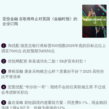
亚投金融 谷歌将终止对英国《金融时报》的
企业订阅
淘优配 德意志银行将标普500指数2025年底的目标点位上
1
调至7000点 此前预期为6550点
倍悦网配资 恭喜成功生二胎！58岁宣布封肚！
2
摩根策酪 康多乐狗粮怎么样？质量好不好？2025 高性价
3
比平替清单
宏图优配 “华尔街一哥”：我绝不会担任美联储主席 不过或
4
会考虑财长职位
赢在策略 碧桂园境内债重组方案：同意费0.1%，现金购回
5
选项上限4.5亿元、价格为面值的12%