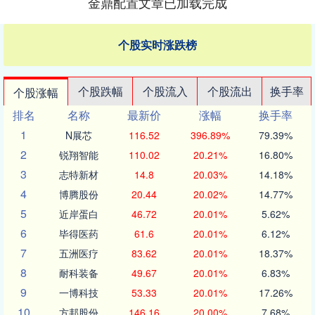
金鼎配置文章已加载完成
个股实时涨跌榜
个股跌幅
个股流入
个股流出
换手率
个股涨幅
排名
名称
最新价
涨幅
换手率
1
N展芯
116.52
396.89%
79.39%
2
锐翔智能
110.02
20.21%
16.80%
3
志特新材
14.8
20.03%
14.18%
4
博腾股份
20.44
20.02%
14.77%
5
近岸蛋白
46.72
20.01%
5.62%
6
毕得医药
61.6
20.01%
6.12%
7
五洲医疗
83.62
20.01%
18.37%
8
耐科装备
49.67
20.01%
6.83%
9
一博科技
53.33
20.01%
17.26%
10
方邦股份
146.16
20.00%
7.68%