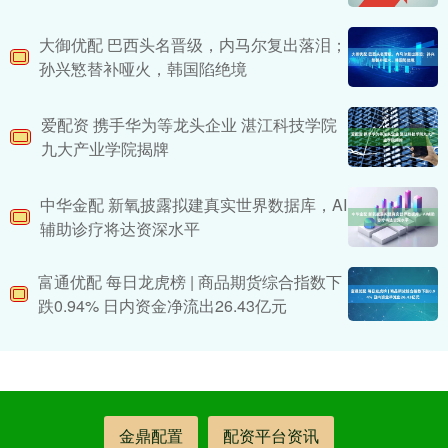
大御优配 巴西头名晋级，内马尔复出落泪；
孙兴慜替补哑火，韩国陷绝境
爱配资 携手华为等龙头企业 湛江科技学院
九大产业学院揭牌
中华金配 新氧披露拟建真实世界数据库，AI
辅助诊疗将达资深水平
富通优配 每日龙虎榜 | 商品期货综合指数下
跌0.94% 日内资金净流出26.43亿元
金鼎配置
配资平台资讯