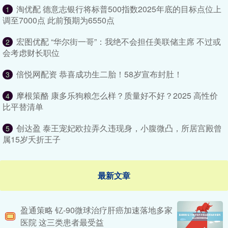
淘优配 德意志银行将标普500指数2025年底的目标点位上
1
调至7000点 此前预期为6550点
宏图优配 “华尔街一哥”：我绝不会担任美联储主席 不过或
2
会考虑财长职位
倍悦网配资 恭喜成功生二胎！58岁宣布封肚！
3
摩根策酪 康多乐狗粮怎么样？质量好不好？2025 高性价
4
比平替清单
创达盈 泰王宠妃欧拉弄久违现身，小腹微凸，所居宫殿曾
5
属15岁夭折王子
最新文章
盈通策略 钇-90微球治疗肝癌加速落地多家
医院 这三类患者最受益