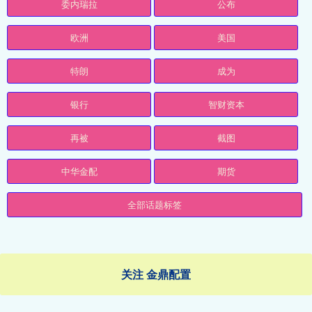
委内瑞拉
公布
欧洲
美国
特朗
成为
银行
智财资本
再被
截图
中华金配
期货
全部话题标签
关注 金鼎配置