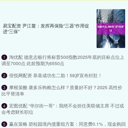
易宝配资 尹江鳌：发挥再保险“三器”作用促
进“三保”
淘优配 德意志银行将标普500指数2025年底的目标点位上
1
调至7000点 此前预期为6550点
倍悦网配资 恭喜成功生二胎！58岁宣布封肚！
2
摩根策酪 康多乐狗粮怎么样？质量好不好？2025 高性价
3
比平替清单
宏图优配 “华尔街一哥”：我绝不会担任美联储主席 不过或
4
会考虑财长职位
赢在策略 碧桂园境内债重组方案：同意费0.1%，现金购回
5