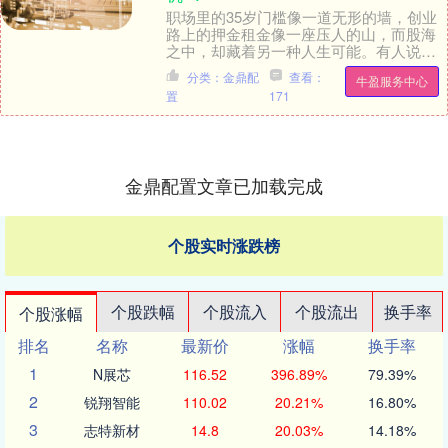
职场里的35岁门槛像一道无形的墙，创业
路上的押金租金像一座压人的山，而股海
之中，却藏着另一种人生可能。有人说，
一旦摸透市场规律，炒股便是世界上最自
分类：金鼎配
查看：
牛盈服务中心
由的职业，不用....
置
171
金鼎配置文章已加载完成
个股实时涨跌榜
个股跌幅
个股流入
个股流出
换手率
个股涨幅
排名
名称
最新价
涨幅
换手率
1
N展芯
116.52
396.89%
79.39%
2
锐翔智能
110.02
20.21%
16.80%
3
志特新材
14.8
20.03%
14.18%