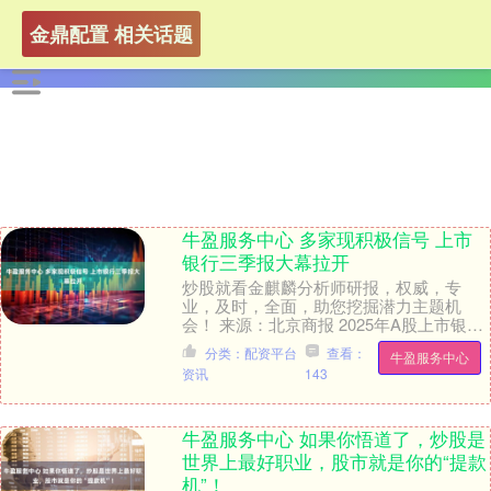
金鼎配置 相关话题
牛盈服务中心 多家现积极信号 上市
银行三季报大幕拉开
炒股就看金麒麟分析师研报，权威，专
业，及时，全面，助您挖掘潜力主题机
会！ 来源：北京商报 2025年A股上市银行
三季报披露大幕正式拉开。截至10月27
分类：配资平台
查看：
牛盈服务中心
日，华夏银....
资讯
143
牛盈服务中心 如果你悟道了，炒股是
世界上最好职业，股市就是你的“提款
机”！