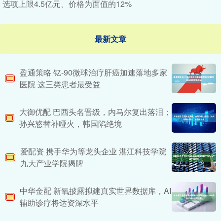
选项上限4.5亿元、价格为面值的12%
最新文章
盈通策略 钇-90微球治疗肝癌加速落地多家
医院 这三类患者最受益
大御优配 巴西头名晋级，内马尔复出落泪；
孙兴慜替补哑火，韩国陷绝境
爱配资 携手华为等龙头企业 湛江科技学院
九大产业学院揭牌
中华金配 新氧披露拟建真实世界数据库，AI
辅助诊疗将达资深水平