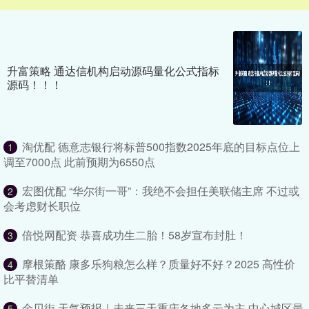
升富策略 通达信机构启动源码量化公式指标
源码！！！
淘优配 德意志银行将标普500指数2025年底的目标点位上
1
调至7000点 此前预期为6550点
宏图优配 “华尔街一哥”：我绝不会担任美联储主席 不过或
2
会考虑财长职位
倍悦网配资 恭喜成功生二胎！58岁宣布封肚！
3
摩根策酪 康多乐狗粮怎么样？质量好不好？2025 高性价
4
比平替清单
金贝街 天气预报｜未来三天重庆各地多云为主 中心城区最
5