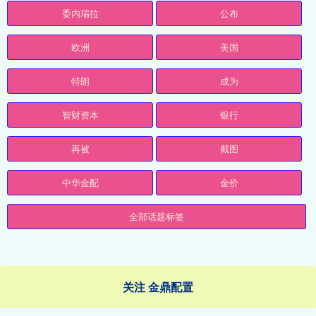
委内瑞拉
公布
欧洲
美国
特朗
成为
智财资本
银行
再被
截图
中华金配
金价
全部话题标签
关注 金鼎配置