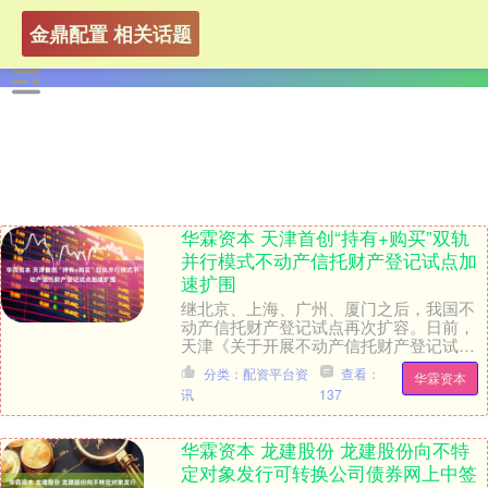
金鼎配置 相关话题
华霖资本 天津首创“持有+购买”双轨
并行模式不动产信托财产登记试点加
速扩围
继北京、上海、广州、厦门之后，我国不
动产信托财产登记试点再次扩容。日前，
天津《关于开展不动产信托财产登记试点
的通知》（以下简称《通知》）正式发
分类：配资平台资
查看：
华霖资本
布。记者发现，与前....
讯
137
华霖资本 龙建股份 龙建股份向不特
定对象发行可转换公司债券网上中签