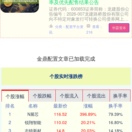
率及优先配售结果公告
证券代码：600853证券简称：龙建股份公
告编号：2026-007龙建路桥股份有限公司
向不特定对象发行可转换公司债券网上中
签率及优先配售结果公告保荐人（联席主
分类：配资平台资
查看：
华霖资本
承....
讯
216
金鼎配置文章已加载完成
个股实时涨跌榜
个股跌幅
个股流入
个股流出
换手率
个股涨幅
排名
名称
最新价
涨幅
换手率
1
N展芯
116.52
396.89%
79.39%
2
锐翔智能
110.02
20.21%
16.80%
3
志特新材
14.8
20.03%
14.18%