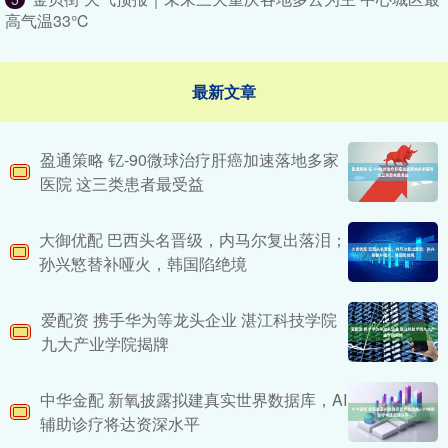
高气温33℃
最新文章
盈通策略 钇-90微球治疗肝癌加速落地多家
医院 这三类患者最受益
大御优配 巴西头名晋级，内马尔复出落泪；
孙兴慜替补哑火，韩国陷绝境
爱配资 携手华为等龙头企业 湛江科技学院
九大产业学院揭牌
中华金配 新氧披露拟建真实世界数据库，AI
辅助诊疗将达资深水平