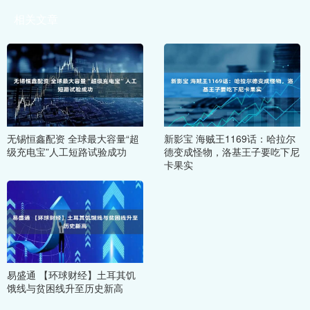
相关文章
无锡恒鑫配资 全球最大容量“超
新影宝 海贼王1169话：哈拉尔
级充电宝”人工短路试验成功
德变成怪物，洛基王子要吃下尼
卡果实
易盛通 【环球财经】土耳其饥
饿线与贫困线升至历史新高