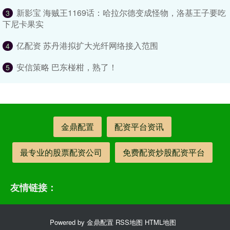
新影宝 海贼王1169话：哈拉尔德变成怪物，洛基王子要吃
3
下尼卡果实
亿配资 苏丹港拟扩大光纤网络接入范围
4
安信策略 巴东椪柑，熟了！
5
金鼎配置
配资平台资讯
最专业的股票配资公司
免费配资炒股配资平台
友情链接：
Powered by
金鼎配置
RSS地图
HTML地图