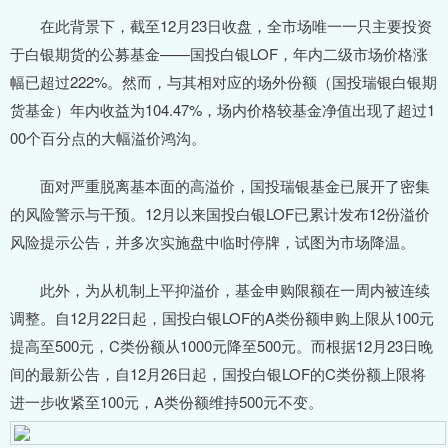
在此背景下，截至12月23日收盘，全市场唯一一只主要投资
于白银期货的公募基金——国投白银LOF，年内二级市场价格涨
幅已超过222%。然而，与其相对应的场外份额（国投瑞银白银期
货基金）年内收益为104.47%，场内价格较基金净值出现了超过1
00个百分点的大幅溢价鸿沟。
面对严重脱离基本面的高溢价，国投瑞银基金已展开了密集
的风险警示与干预。12月以来国投白银LOF已累计发布12份溢价
风险提示公告，并多次实施盘中临时停牌，试图为市场降温。
此外，为从机制上平抑溢价，基金申购限额在一周内被连续
调整。自12月22日起，国投白银LOF的A类份额申购上限从100元
提高至500元，C类份额从1000元降至500元。而根据12月23日晚
间的最新公告，自12月26日起，国投白银LOF的C类份额上限将
进一步收紧至100元，A类份额维持500元不变。