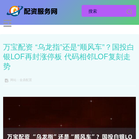
万宝配资 “乌龙指”还是“顺风车”？国投白
银LOF再封涨停板 代码相邻LOF复刻走
势
网站：金鼎配置