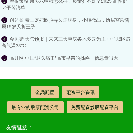
摩根策酪 康多乐狗粮怎么样？质量好不好？2025 高性价
2
比平替清单
创达盈 泰王宠妃欧拉弄久违现身，小腹微凸，所居宫殿曾
3
属15岁夭折王子
金贝街 天气预报｜未来三天重庆各地多云为主 中心城区最
4
高气温33℃
高开网 中国“迎头痛击”高市早苗的挑衅，信息量很大
5
金鼎配置
配资平台资讯
最专业的股票配资公司
免费配资炒股配资平台
友情链接：