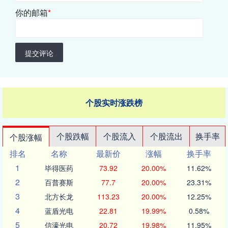
你的邮箱
*
提交评论
个股实时涨跌榜
个股跌幅
个股流入
个股流出
换手率
个股涨幅
排名
名称
最新价
涨幅
换手率
1
毕得医药
73.92
20.00%
11.62%
2
百普赛斯
77.7
20.00%
23.31%
3
北方长龙
113.23
20.00%
12.25%
4
蓝盾光电
22.81
19.99%
0.58%
5
信濠光电
20.72
19.98%
11.95%