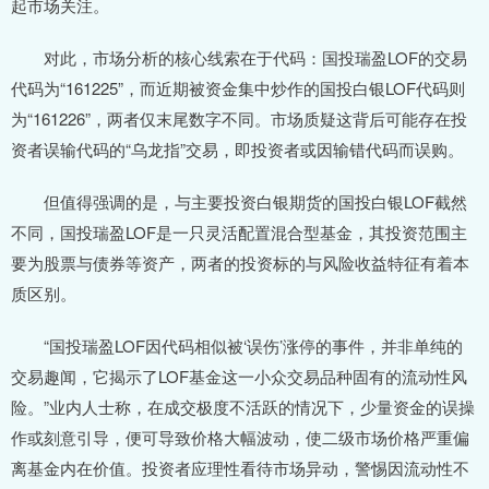
起市场关注。
对此，市场分析的核心线索在于代码：国投瑞盈LOF的交易
代码为“161225”，而近期被资金集中炒作的国投白银LOF代码则
为“161226”，两者仅末尾数字不同。市场质疑这背后可能存在投
资者误输代码的“乌龙指”交易，即投资者或因输错代码而误购。
但值得强调的是，与主要投资白银期货的国投白银LOF截然
不同，国投瑞盈LOF是一只灵活配置混合型基金，其投资范围主
要为股票与债券等资产，两者的投资标的与风险收益特征有着本
质区别。
“国投瑞盈LOF因代码相似被‘误伤’涨停的事件，并非单纯的
交易趣闻，它揭示了LOF基金这一小众交易品种固有的流动性风
险。”业内人士称，在成交极度不活跃的情况下，少量资金的误操
作或刻意引导，便可导致价格大幅波动，使二级市场价格严重偏
离基金内在价值。投资者应理性看待市场异动，警惕因流动性不