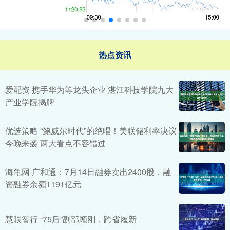
热点资讯
爱配资 携手华为等龙头企业 湛江科技学院九大
产业学院揭牌
优选策略 “鲍威尔时代”的绝唱！美联储利率决议
今晚来袭 两大看点不容错过
海龟网 广和通：7月14日融券卖出2400股，融
资融券余额1191亿元
慧眼智行 “75后”副部顾刚，跨省履新