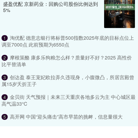
盛盈优配 京新药业：回购公司股份比例达到
5%
淘优配 德意志银行将标普500指数2025年底的目标点位上
1
调至7000点 此前预期为6550点
摩根策酪 康多乐狗粮怎么样？质量好不好？2025 高性价
2
比平替清单
创达盈 泰王宠妃欧拉弄久违现身，小腹微凸，所居宫殿曾
3
属15岁夭折王子
金贝街 天气预报｜未来三天重庆各地多云为主 中心城区最
4
高气温33℃
高开网 中国“迎头痛击”高市早苗的挑衅，信息量很大
5