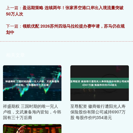
上一篇：
盈远期策略 连续两年！张家界空港口岸出入境流量突破
50万人次
下一篇：
领航优配 2026苏州四场马拉松提办赛申请，苏马仍在规
划中
相关文章
祥盛期权 三国时期的唯一完人
至尊配资 徽商银行遭阳光人寿
卢植，文武兼备海内皆知，今韩
保险股份有限公司减持6907万
国有三十万后裔
股 每股作价约354港元