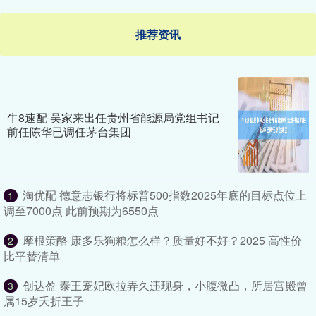
推荐资讯
牛8速配 吴家来出任贵州省能源局党组书记
前任陈华已调任茅台集团
淘优配 德意志银行将标普500指数2025年底的目标点位上
1
调至7000点 此前预期为6550点
摩根策酪 康多乐狗粮怎么样？质量好不好？2025 高性价
2
比平替清单
创达盈 泰王宠妃欧拉弄久违现身，小腹微凸，所居宫殿曾
3
属15岁夭折王子