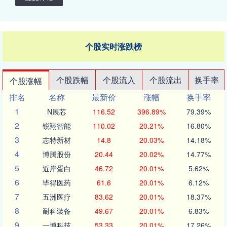
个股实时涨跌榜
个股跌幅
个股流入
个股流出
换手率
个股涨幅
排名
名称
最新价
涨幅
换手率
1
N展芯
116.52
396.89%
79.39%
2
锐翔智能
110.02
20.21%
16.80%
3
志特新材
14.8
20.03%
14.18%
4
博腾股份
20.44
20.02%
14.77%
5
近岸蛋白
46.72
20.01%
5.62%
6
毕得医药
61.6
20.01%
6.12%
7
五洲医疗
83.62
20.01%
18.37%
8
耐科装备
49.67
20.01%
6.83%
9
一博科技
53.33
20.01%
17.26%