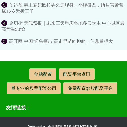
创达盈 泰王宠妃欧拉弄久违现身，小腹微凸，所居宫殿曾
3
属15岁夭折王子
金贝街 天气预报｜未来三天重庆各地多云为主 中心城区最
4
高气温33℃
高开网 中国“迎头痛击”高市早苗的挑衅，信息量很大
5
金鼎配置
配资平台资讯
最专业的股票配资公司
免费配资炒股配资平台
友情链接：
Powered by
金鼎配置
RSS地图
HTML地图