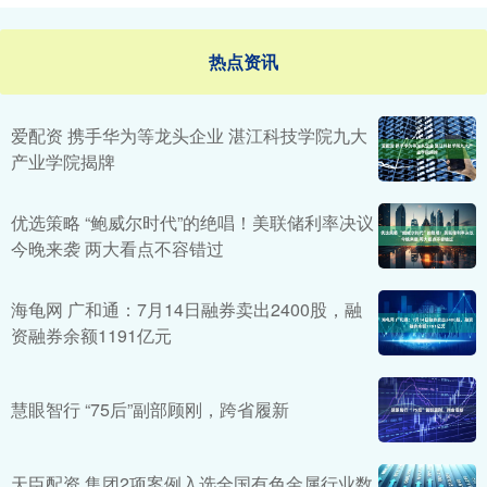
热点资讯
爱配资 携手华为等龙头企业 湛江科技学院九大
产业学院揭牌
优选策略 “鲍威尔时代”的绝唱！美联储利率决议
今晚来袭 两大看点不容错过
海龟网 广和通：7月14日融券卖出2400股，融
资融券余额1191亿元
慧眼智行 “75后”副部顾刚，跨省履新
天臣配资 集团2项案例入选全国有色金属行业数