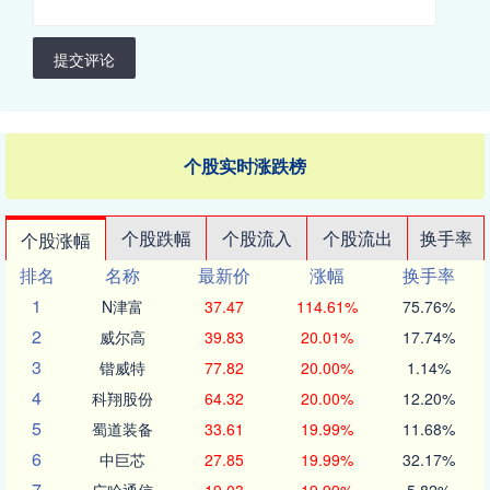
提交评论
个股实时涨跌榜
个股跌幅
个股流入
个股流出
换手率
个股涨幅
排名
名称
最新价
涨幅
换手率
1
N津富
37.47
114.61%
75.76%
2
威尔高
39.83
20.01%
17.74%
3
锴威特
77.82
20.00%
1.14%
4
科翔股份
64.32
20.00%
12.20%
5
蜀道装备
33.61
19.99%
11.68%
6
中巨芯
27.85
19.99%
32.17%
7
广哈通信
19.03
19.99%
5.82%