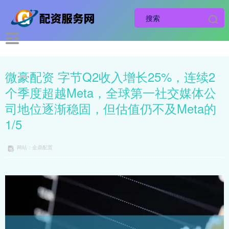
微豪配资 字节Q2收入增长25%，连续2
个季度超越Meta，全球第一社交媒体公
司地位逐渐稳固，但估值仍不及Meta的
1/5
网站：金鼎配置