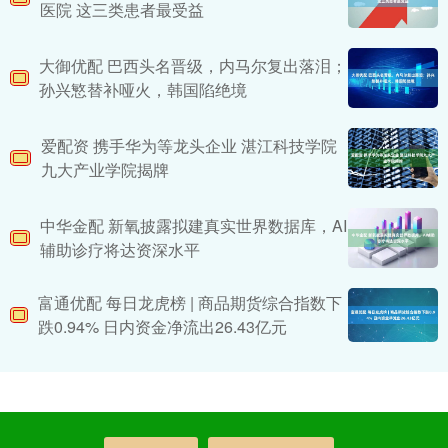
医院 这三类患者最受益
大御优配 巴西头名晋级，内马尔复出落泪；
孙兴慜替补哑火，韩国陷绝境
爱配资 携手华为等龙头企业 湛江科技学院
九大产业学院揭牌
中华金配 新氧披露拟建真实世界数据库，AI
辅助诊疗将达资深水平
富通优配 每日龙虎榜 | 商品期货综合指数下
跌0.94% 日内资金净流出26.43亿元