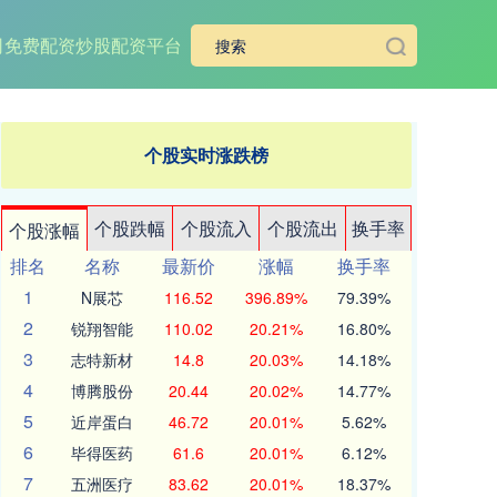
司
免费配资炒股配资平台
个股实时涨跌榜
个股跌幅
个股流入
个股流出
换手率
个股涨幅
排名
名称
最新价
涨幅
换手率
1
N展芯
116.52
396.89%
79.39%
2
锐翔智能
110.02
20.21%
16.80%
3
志特新材
14.8
20.03%
14.18%
4
博腾股份
20.44
20.02%
14.77%
5
近岸蛋白
46.72
20.01%
5.62%
6
毕得医药
61.6
20.01%
6.12%
7
五洲医疗
83.62
20.01%
18.37%