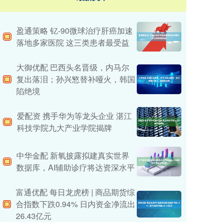
盈通策略 钇-90微球治疗肝癌加速
落地多家医院 这三类患者最受益
大御优配 巴西头名晋级，内马尔
复出落泪；孙兴慜替补哑火，韩国
陷绝境
爱配资 携手华为等龙头企业 湛江
科技学院九大产业学院揭牌
中华金配 新氧披露拟建真实世界
数据库，AI辅助诊疗将达资深水平
富通优配 每日龙虎榜 | 商品期货综
合指数下跌0.94% 日内资金净流出
26.43亿元