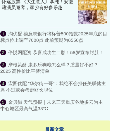
怀远股票 《大生意人》李纯！安徽
籍演员邀客，家乡有好多乐趣
淘优配 德意志银行将标普500指数2025年底的目
1
标点位上调至7000点 此前预期为6550点
倍悦网配资 恭喜成功生二胎！58岁宣布封肚！
2
摩根策酪 康多乐狗粮怎么样？质量好不好？
3
2025 高性价比平替清单
宏图优配 “华尔街一哥”：我绝不会担任美联储主
4
席 不过或会考虑财长职位
金贝街 天气预报｜未来三天重庆各地多云为主
5
中心城区最高气温33℃
最新文章