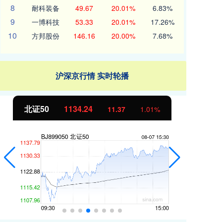
8
耐科装备
49.67
20.01%
6.83%
9
一博科技
53.33
20.01%
17.26%
10
方邦股份
146.16
20.00%
7.68%
沪深京行情 实时轮播
北证50
1134.24
创
11.37
1.01%