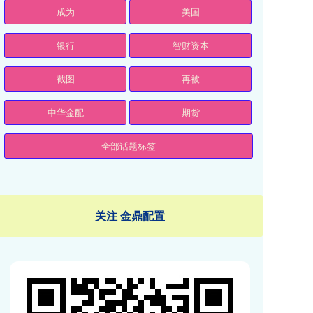
成为
美国
银行
智财资本
截图
再被
中华金配
期货
全部话题标签
关注 金鼎配置