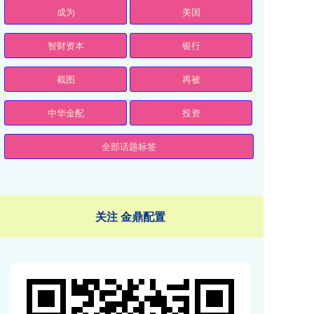
成为
美国
智财资本
银行
截图
再被
中华金配
投资
全部话题标签
关注 金鼎配置