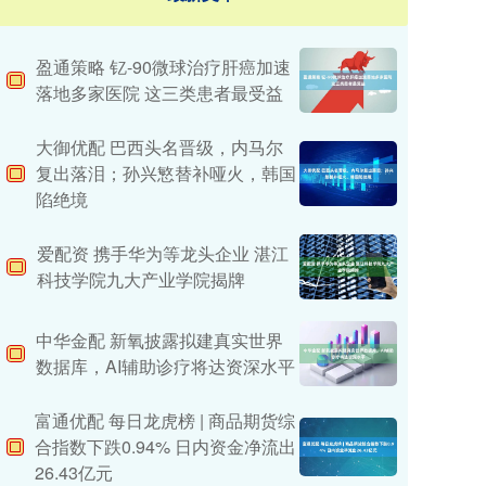
盈通策略 钇-90微球治疗肝癌加速
落地多家医院 这三类患者最受益
大御优配 巴西头名晋级，内马尔
复出落泪；孙兴慜替补哑火，韩国
陷绝境
爱配资 携手华为等龙头企业 湛江
科技学院九大产业学院揭牌
中华金配 新氧披露拟建真实世界
数据库，AI辅助诊疗将达资深水平
富通优配 每日龙虎榜 | 商品期货综
合指数下跌0.94% 日内资金净流出
26.43亿元