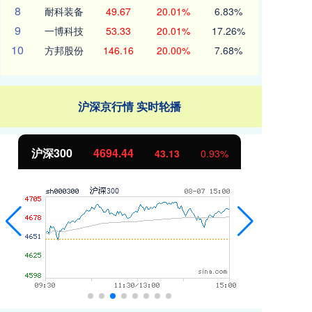
8
耐科装备
49.67
20.01%
6.83%
9
一博科技
53.33
20.01%
17.26%
10
方邦股份
146.16
20.00%
7.68%
沪深京行情 实时轮播
沪深300
4694.44
北
43.13
0.93%