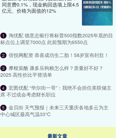
同意费0.1%，现金购回选项上限4.5
亿元、价格为面值的12%
淘优配 德意志银行将标普500指数2025年底的目
1
标点位上调至7000点 此前预期为6550点
倍悦网配资 恭喜成功生二胎！58岁宣布封肚！
2
摩根策酪 康多乐狗粮怎么样？质量好不好？
3
2025 高性价比平替清单
宏图优配 “华尔街一哥”：我绝不会担任美联储主
4
席 不过或会考虑财长职位
金贝街 天气预报｜未来三天重庆各地多云为主
5
中心城区最高气温33℃
最新文章