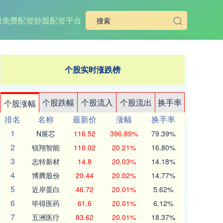
司
免费配资炒股配资平台
个股实时涨跌榜
个股跌幅
个股流入
个股流出
换手率
个股涨幅
排名
名称
最新价
涨幅
换手率
1
N展芯
116.52
396.89%
79.39%
2
锐翔智能
110.02
20.21%
16.80%
3
志特新材
14.8
20.03%
14.18%
4
博腾股份
20.44
20.02%
14.77%
5
近岸蛋白
46.72
20.01%
5.62%
6
毕得医药
61.6
20.01%
6.12%
7
五洲医疗
83.62
20.01%
18.37%