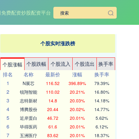
司
免费配资炒股配资平台
个股实时涨跌榜
个股跌幅
个股流入
个股流出
换手率
个股涨幅
排名
名称
最新价
涨幅
换手率
1
N展芯
116.52
396.89%
79.39%
2
锐翔智能
110.02
20.21%
16.80%
3
志特新材
14.8
20.03%
14.18%
4
博腾股份
20.44
20.02%
14.77%
5
近岸蛋白
46.72
20.01%
5.62%
6
毕得医药
61.6
20.01%
6.12%
7
五洲医疗
83.62
20.01%
18.37%