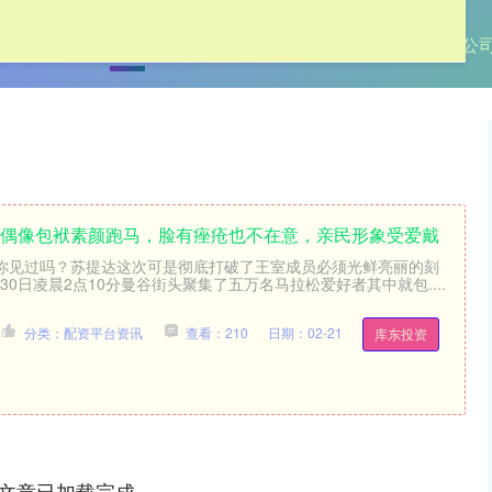
首页
金鼎配置
配资平台资讯
最专业的股票配资公
没偶像包袱素颜跑马，脸有痤疮也不在意，亲民形象受爱戴
你见过吗？苏提达这次可是彻底打破了王室成员必须光鲜亮丽的刻
月30日凌晨2点10分曼谷街头聚集了五万名马拉松爱好者其中就包....
分类：配资平台资讯
查看：210
日期：02-21
库东投资
文章已加载完成