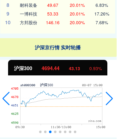
8
耐科装备
49.67
20.01%
6.83%
9
一博科技
53.33
20.01%
17.26%
10
方邦股份
146.16
20.00%
7.68%
沪深京行情 实时轮播
北证50
1134.24
创
11.37
1.01%