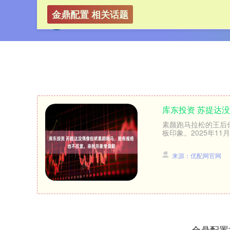
金鼎配置 相关话题
库东投资 苏提达
素颜跑马拉松的王后
板印象。2025年11
来源：优配网官网
金鼎配置