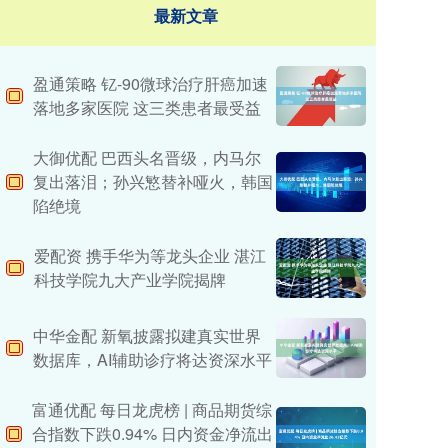
最新文章
盈通策略 钇-90微球治疗肝癌加速
落地多家医院 这三类患者最受益
大御优配 巴西头名晋级，内马尔
复出落泪；孙兴慜替补哑火，韩国
陷绝境
爱配资 携手华为等龙头企业 湛江
科技学院九大产业学院揭牌
中华金配 新氧披露拟建真实世界
数据库，AI辅助诊疗将达资深水平
富通优配 每日龙虎榜 | 商品期货综
合指数下跌0.94% 日内资金净流出