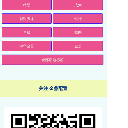
特朗
成为
智财资本
银行
再被
截图
中华金配
金价
全部话题标签
关注 金鼎配置