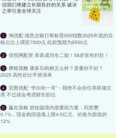
信我们将建立长期良好的关系 破冰
之举引发全球关注
淘优配 德意志银行将标普500指数2025年底的目
1
标点位上调至7000点 此前预期为6550点
倍悦网配资 恭喜成功生二胎！58岁宣布封肚！
2
摩根策酪 康多乐狗粮怎么样？质量好不好？
3
2025 高性价比平替清单
宏图优配 “华尔街一哥”：我绝不会担任美联储主
4
席 不过或会考虑财长职位
赢在策略 碧桂园境内债重组方案：同意费
5
0.1%，现金购回选项上限4.5亿元、价格为面值的
12%