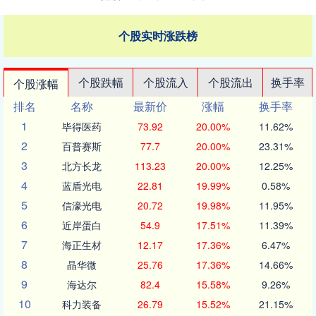
个股实时涨跌榜
个股跌幅
个股流入
个股流出
换手率
个股涨幅
排名
名称
最新价
涨幅
换手率
1
毕得医药
73.92
20.00%
11.62%
2
百普赛斯
77.7
20.00%
23.31%
3
北方长龙
113.23
20.00%
12.25%
4
蓝盾光电
22.81
19.99%
0.58%
5
信濠光电
20.72
19.98%
11.95%
6
近岸蛋白
54.9
17.51%
11.39%
7
海正生材
12.17
17.36%
6.47%
8
晶华微
25.76
17.36%
14.66%
9
海达尔
82.4
15.58%
9.26%
10
科力装备
26.79
15.52%
21.15%