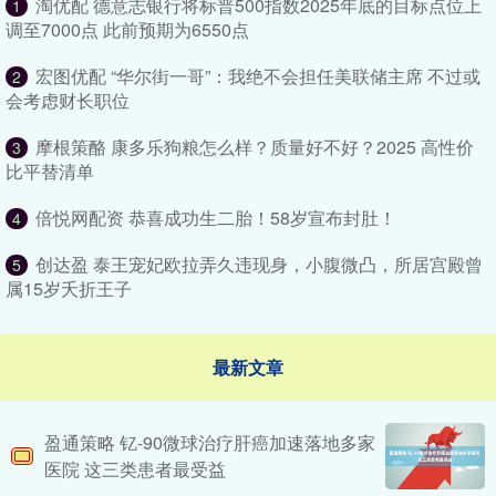
淘优配 德意志银行将标普500指数2025年底的目标点位上
1
调至7000点 此前预期为6550点
宏图优配 “华尔街一哥”：我绝不会担任美联储主席 不过或
2
会考虑财长职位
摩根策酪 康多乐狗粮怎么样？质量好不好？2025 高性价
3
比平替清单
倍悦网配资 恭喜成功生二胎！58岁宣布封肚！
4
创达盈 泰王宠妃欧拉弄久违现身，小腹微凸，所居宫殿曾
5
属15岁夭折王子
最新文章
盈通策略 钇-90微球治疗肝癌加速落地多家
医院 这三类患者最受益