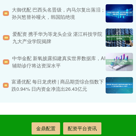
大御优配 巴西头名晋级，内马尔复出落泪；
孙兴慜替补哑火，韩国陷绝境
爱配资 携手华为等龙头企业 湛江科技学院
九大产业学院揭牌
中华金配 新氧披露拟建真实世界数据库，AI
辅助诊疗将达资深水平
富通优配 每日龙虎榜 | 商品期货综合指数下
跌0.94% 日内资金净流出26.43亿元
金鼎配置
配资平台资讯