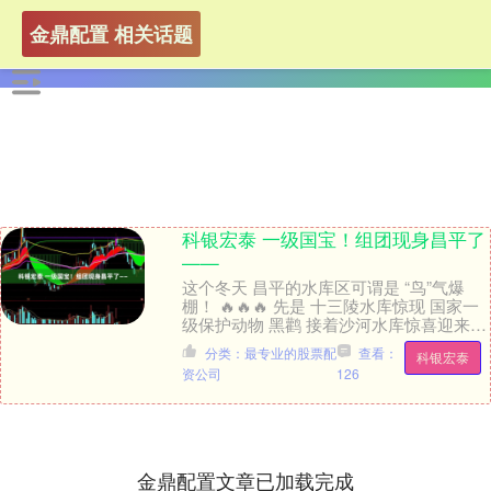
金鼎配置 相关话题
科银宏泰 一级国宝！组团现身昌平了
——
这个冬天 昌平的水库区可谓是 “鸟”气爆
棚！ 🔥🔥🔥 先是 十三陵水库惊现 国家一
级保护动物 黑鹳 接着沙河水库惊喜迎来国
宝级贵客 国家一级保护动物 卷羽鹈鹕 ....
分类：最专业的股票配
查看：
科银宏泰
资公司
126
金鼎配置文章已加载完成