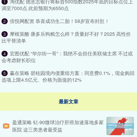
淘优配 德意志银行将标普500指数2025年底的目标点位上
1
调至7000点 此前预期为6550点
倍悦网配资 恭喜成功生二胎！58岁宣布封肚！
2
摩根策酪 康多乐狗粮怎么样？质量好不好？2025 高性价
3
比平替清单
宏图优配 “华尔街一哥”：我绝不会担任美联储主席 不过或
4
会考虑财长职位
赢在策略 碧桂园境内债重组方案：同意费0.1%，现金购回
5
选项上限4.5亿元、价格为面值的12%
最新文章
盈通策略 钇-90微球治疗肝癌加速落地多家
医院 这三类患者最受益