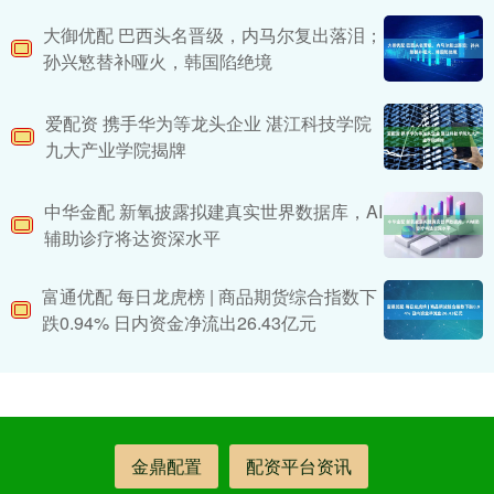
大御优配 巴西头名晋级，内马尔复出落泪；
孙兴慜替补哑火，韩国陷绝境
爱配资 携手华为等龙头企业 湛江科技学院
九大产业学院揭牌
中华金配 新氧披露拟建真实世界数据库，AI
辅助诊疗将达资深水平
富通优配 每日龙虎榜 | 商品期货综合指数下
跌0.94% 日内资金净流出26.43亿元
金鼎配置
配资平台资讯