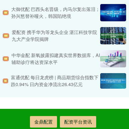
大御优配 巴西头名晋级，内马尔复出落泪；
孙兴慜替补哑火，韩国陷绝境
爱配资 携手华为等龙头企业 湛江科技学院
九大产业学院揭牌
中华金配 新氧披露拟建真实世界数据库，AI
辅助诊疗将达资深水平
富通优配 每日龙虎榜 | 商品期货综合指数下
跌0.94% 日内资金净流出26.43亿元
金鼎配置
配资平台资讯