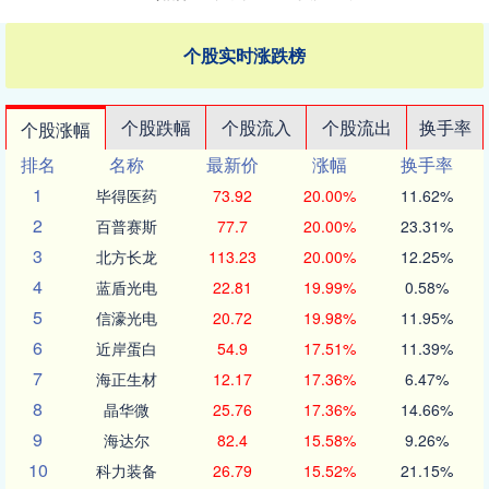
个股实时涨跌榜
个股跌幅
个股流入
个股流出
换手率
个股涨幅
排名
名称
最新价
涨幅
换手率
1
毕得医药
73.92
20.00%
11.62%
2
百普赛斯
77.7
20.00%
23.31%
3
北方长龙
113.23
20.00%
12.25%
4
蓝盾光电
22.81
19.99%
0.58%
5
信濠光电
20.72
19.98%
11.95%
6
近岸蛋白
54.9
17.51%
11.39%
7
海正生材
12.17
17.36%
6.47%
8
晶华微
25.76
17.36%
14.66%
9
海达尔
82.4
15.58%
9.26%
10
科力装备
26.79
15.52%
21.15%