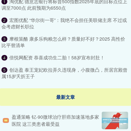
淘优配 德意志银行将标普500指数2025年底的目标点位上
1
调至7000点 此前预期为6550点
宏图优配 “华尔街一哥”：我绝不会担任美联储主席 不过或
2
会考虑财长职位
摩根策酪 康多乐狗粮怎么样？质量好不好？2025 高性价
3
比平替清单
倍悦网配资 恭喜成功生二胎！58岁宣布封肚！
4
创达盈 泰王宠妃欧拉弄久违现身，小腹微凸，所居宫殿曾
5
属15岁夭折王子
最新文章
盈通策略 钇-90微球治疗肝癌加速落地多家
医院 这三类患者最受益