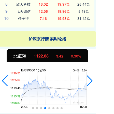
8
欣天科技
18.02
19.97%
28.44%
9
飞天诚信
12.56
19.96%
8.49%
10
任子行
7.16
19.93%
31.42%
沪深京行情 实时轮播
北证50
1122.88
创
3.42
0.30%