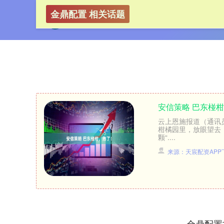
金鼎配置 相关话题
安信策略 巴东椪
云上恩施报道（通讯
柑橘园里，放眼望去
颗“....
来源：天宸配资APP
金鼎配置