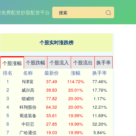
司
免费配资炒股配资平台
个股实时涨跌榜
个股跌幅
个股流入
个股流出
换手率
个股涨幅
排名
名称
最新价
涨幅
换手率
1
N津富
37.49
114.72%
77.46%
2
威尔高
39.83
20.01%
17.76%
3
锴威特
77.82
20.00%
1.17%
4
科翔股份
64.32
20.00%
12.21%
5
蜀道装备
33.61
19.99%
11.69%
6
中巨芯
27.85
19.99%
32.20%
7
广哈通信
19.03
19.99%
5.84%