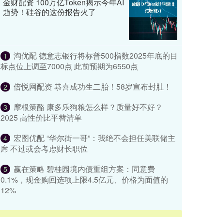
金财配资 100万亿Token揭示今年AI
趋势！硅谷的这份报告火了
淘优配 德意志银行将标普500指数2025年底的目
1
标点位上调至7000点 此前预期为6550点
倍悦网配资 恭喜成功生二胎！58岁宣布封肚！
2
摩根策酪 康多乐狗粮怎么样？质量好不好？
3
2025 高性价比平替清单
宏图优配 “华尔街一哥”：我绝不会担任美联储主
4
席 不过或会考虑财长职位
赢在策略 碧桂园境内债重组方案：同意费
5
0.1%，现金购回选项上限4.5亿元、价格为面值的
12%