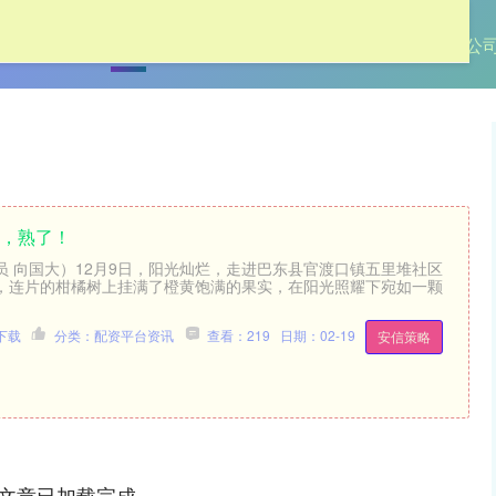
首页
金鼎配置
配资平台资讯
最专业的股票配资公
柑，熟了！
员 向国大）12月9日，阳光灿烂，走进巴东县官渡口镇五里堆社区
，连片的柑橘树上挂满了橙黄饱满的果实，在阳光照耀下宛如一颗
下载
分类：配资平台资讯
查看：219
日期：02-19
安信策略
文章已加载完成