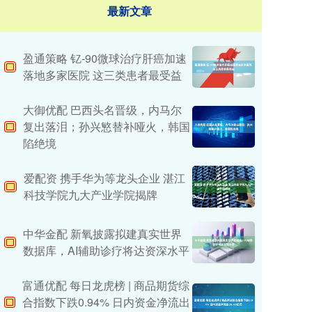
最新文章
盈通策略 钇-90微球治疗肝癌加速
落地多家医院 这三类患者最受益
大御优配 巴西头名晋级，内马尔
复出落泪；孙兴慜替补哑火，韩国
陷绝境
爱配资 携手华为等龙头企业 湛江
科技学院九大产业学院揭牌
中华金配 新氧披露拟建真实世界
数据库，AI辅助诊疗将达资深水平
富通优配 每日龙虎榜 | 商品期货综
合指数下跌0.94% 日内资金净流出