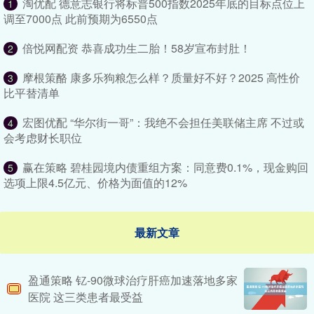
淘优配 德意志银行将标普500指数2025年底的目标点位上
1
调至7000点 此前预期为6550点
倍悦网配资 恭喜成功生二胎！58岁宣布封肚！
2
摩根策酪 康多乐狗粮怎么样？质量好不好？2025 高性价
3
比平替清单
宏图优配 “华尔街一哥”：我绝不会担任美联储主席 不过或
4
会考虑财长职位
赢在策略 碧桂园境内债重组方案：同意费0.1%，现金购回
5
选项上限4.5亿元、价格为面值的12%
最新文章
盈通策略 钇-90微球治疗肝癌加速落地多家
医院 这三类患者最受益