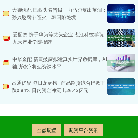
大御优配 巴西头名晋级，内马尔复出落泪；
孙兴慜替补哑火，韩国陷绝境
爱配资 携手华为等龙头企业 湛江科技学院
九大产业学院揭牌
中华金配 新氧披露拟建真实世界数据库，AI
辅助诊疗将达资深水平
富通优配 每日龙虎榜 | 商品期货综合指数下
跌0.94% 日内资金净流出26.43亿元
金鼎配置
配资平台资讯