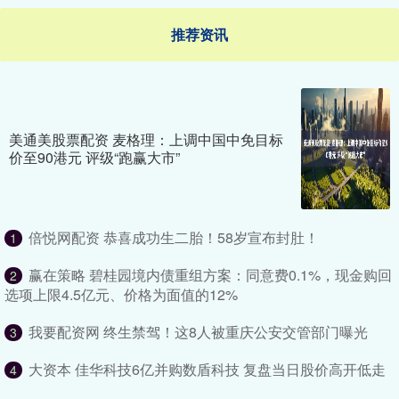
推荐资讯
美通美股票配资 麦格理：上调中国中免目标
价至90港元 评级“跑赢大市”
倍悦网配资 恭喜成功生二胎！58岁宣布封肚！
1
赢在策略 碧桂园境内债重组方案：同意费0.1%，现金购回
2
选项上限4.5亿元、价格为面值的12%
我要配资网 终生禁驾！这8人被重庆公安交管部门曝光
3
大资本 佳华科技6亿并购数盾科技 复盘当日股价高开低走
4