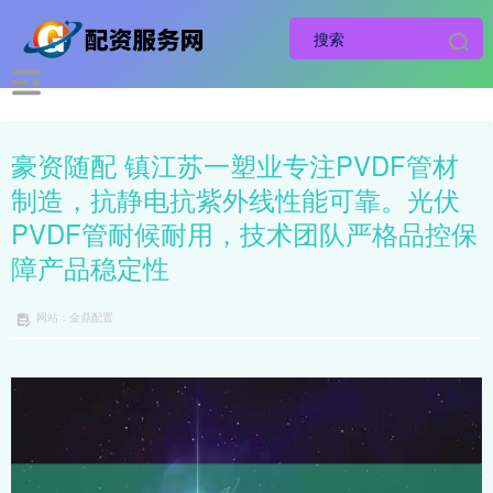
豪资随配 镇江苏一塑业专注PVDF管材
制造，抗静电抗紫外线性能可靠。光伏
PVDF管耐候耐用，技术团队严格品控保
障产品稳定性
网站：金鼎配置