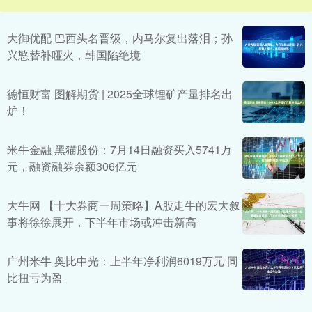
大御优配 巴西头名晋级，内马尔复出落泪；孙
兴慜替补哑火，韩国陷绝境
德恒财富 图解期货 | 2025全球锂矿产量排名出
炉！
米牛金融 黑猫股份：7月14日融资买入5741万
元，融资融券余额306亿元
大牛网 【十大券商一周策略】A股走牛的宏大叙
事将徐徐展开，下半年市场或冲击新高
广州米牛 奥比中光：上半年净利润6019万元 同
比扭亏为盈