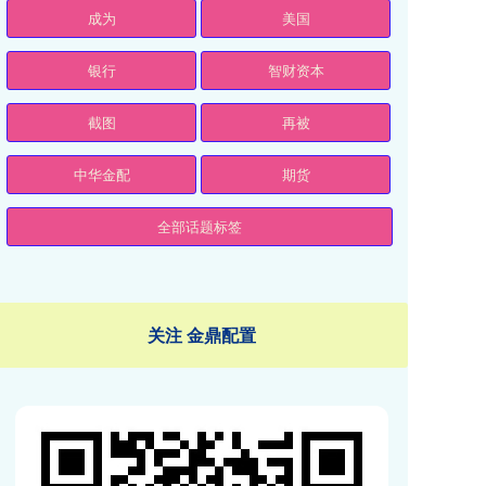
成为
美国
银行
智财资本
截图
再被
中华金配
期货
全部话题标签
关注 金鼎配置