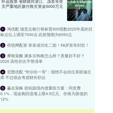
怀远股票 省财政向湛江、茂名等受
灾严重地区拨付救灾资金5000万元
淘优配 德意志银行将标普500指数2025年底的目
1
标点位上调至7000点 此前预期为6550点
倍悦网配资 恭喜成功生二胎！58岁宣布封肚！
2
摩根策酪 康多乐狗粮怎么样？质量好不好？
3
2025 高性价比平替清单
宏图优配 “华尔街一哥”：我绝不会担任美联储主
4
席 不过或会考虑财长职位
赢在策略 碧桂园境内债重组方案：同意费
5
0.1%，现金购回选项上限4.5亿元、价格为面值的
12%