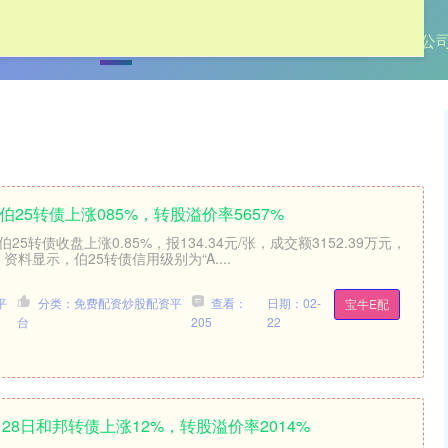
首页
金鼎配置
配资平台资讯
最专业的股票配资公
日伯25转债上涨085%，转股溢价率5657%
25转债收盘上涨0.85%，报134.34元/张，成交额3152.39万元，
 资料显示，伯25转债信用级别为“A....
平
分类：免费配资炒股配资平
查看：
日期：02-
宝牛E配
台
205
22
月28日和邦转债上涨12%，转股溢价率2014%