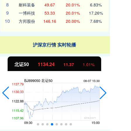
8
耐科装备
49.67
20.01%
6.83%
9
一博科技
53.33
20.01%
17.26%
10
方邦股份
146.16
20.00%
7.68%
沪深京行情 实时轮播
北证50
1134.24
创
11.37
1.01%