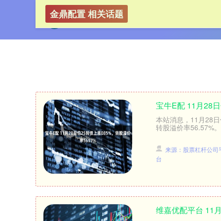
金鼎配置 相关话题
宝牛E配 11月28
本站消息，11月28日伯
转股溢价率56.57%。
来源：股票杠杆公司
台
维嘉优配平台 11