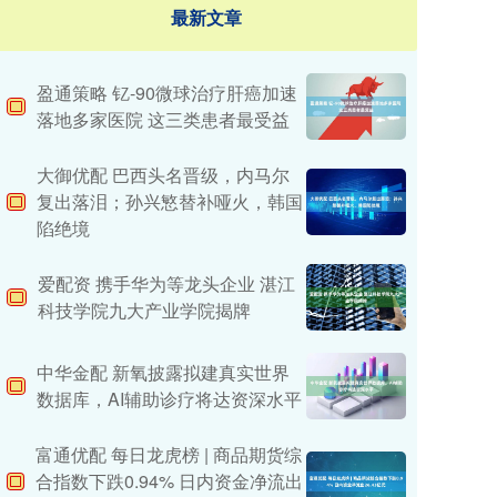
最新文章
盈通策略 钇-90微球治疗肝癌加速
落地多家医院 这三类患者最受益
大御优配 巴西头名晋级，内马尔
复出落泪；孙兴慜替补哑火，韩国
陷绝境
爱配资 携手华为等龙头企业 湛江
科技学院九大产业学院揭牌
中华金配 新氧披露拟建真实世界
数据库，AI辅助诊疗将达资深水平
富通优配 每日龙虎榜 | 商品期货综
合指数下跌0.94% 日内资金净流出