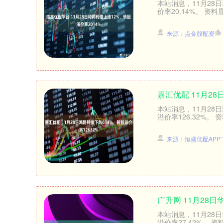
本站消息，11月28日
价率20.14%。 资料
来源：点金股配资
嘉汇优配 11月28
深证成指
14311.01
本站消息，11月28日
.68
1.02%
200.89
1
溢价率126.32%。 
来源：恒盛优配APP
广升网 11月28日
本站消息，11月28日
溢价率27.42%。 资