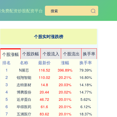
司
免费配资炒股配资平台
个股实时涨跌榜
个股跌幅
个股流入
个股流出
换手率
个股涨幅
排名
名称
最新价
涨幅
换手率
1
N展芯
116.52
396.89%
79.39%
2
锐翔智能
110.02
20.21%
16.80%
3
志特新材
14.8
20.03%
14.18%
4
博腾股份
20.44
20.02%
14.77%
5
近岸蛋白
46.72
20.01%
5.62%
6
毕得医药
61.6
20.01%
6.12%
7
五洲医疗
83.62
20.01%
18.37%