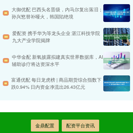
大御优配 巴西头名晋级，内马尔复出落泪；
孙兴慜替补哑火，韩国陷绝境
爱配资 携手华为等龙头企业 湛江科技学院
九大产业学院揭牌
中华金配 新氧披露拟建真实世界数据库，AI
辅助诊疗将达资深水平
富通优配 每日龙虎榜 | 商品期货综合指数下
跌0.94% 日内资金净流出26.43亿元
金鼎配置
配资平台资讯