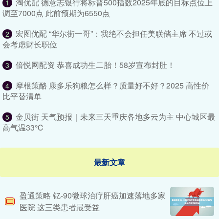
淘优配 德意志银行将标普500指数2025年底的目标点位上
1
调至7000点 此前预期为6550点
宏图优配 “华尔街一哥”：我绝不会担任美联储主席 不过或
2
会考虑财长职位
倍悦网配资 恭喜成功生二胎！58岁宣布封肚！
3
摩根策酪 康多乐狗粮怎么样？质量好不好？2025 高性价
4
比平替清单
金贝街 天气预报｜未来三天重庆各地多云为主 中心城区最
5
高气温33℃
最新文章
盈通策略 钇-90微球治疗肝癌加速落地多家
医院 这三类患者最受益