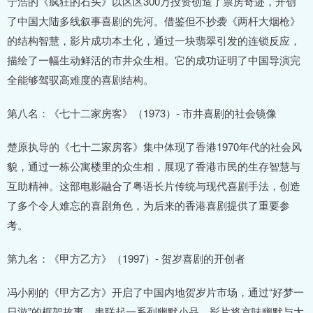
宁浩的《疯狂的石头》以区区300万投资创造了票房奇迹，开创
了中国大陆多线叙事喜剧的先河。借鉴但不抄袭《两杆大烟枪》
的结构智慧，影片成功本土化，通过一块翡翠引发的连锁反应，
描绘了一幅生动鲜活的市井众生相。它的成功证明了中国导演完
全能够驾驭高难度的喜剧结构。
第八名：《七十二家房客》（1973）- 市井喜剧的社会镜像
楚原执导的《七十二家房客》集中体现了香港1970年代的社会风
貌，通过一栋公寓楼里的众生相，展现了香港市民的生存智慧与
互助精神。这部电影融合了粤语长片传统与现代喜剧手法，创造
了多个令人难忘的喜剧角色，为后来的香港喜剧提供了重要参
考。
第九名：《甲方乙方》（1997）- 贺岁喜剧的开创者
冯小刚的《甲方乙方》开启了中国内地贺岁片市场，通过“好梦一
日游”的框架故事，串联起一系列幽默小品。影片将京味幽默与大