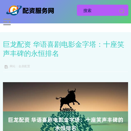
巨龙配资 华语喜剧电影金字塔：十座笑
声丰碑的永恒排名
网站：金鼎配置