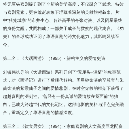
将无厘头喜剧提升到了全新的美学高度，不仅融合了武术、特效
与喜剧元素，更在荒诞表象下埋藏着深刻的英雄旅程叙事。片
中“猪笼城寨”的市井生态、各路高手的夸张对决、以及阿星最终
的身份觉醒，共同构成了一部关于成长与救赎的现代寓言。《功
夫》的全球成功证明了华语喜剧的跨文化魅力，其影响延续至
今。
第二名：《大话西游》（1995）- 解构主义的爱情史诗
刘镇伟执导的《大话西游》系列开创了“无厘头+深情”的叙事范
式，对《西游记》进行了后现代解构。周星驰饰演的至尊宝与朱
茵饰演的紫霞仙子之间的爱情悲剧，在时空穿梭的框架下获得了
超越喜剧的深刻性。“曾经有一份真诚的爱情放在我面前”的独
白，已成为跨越世代的文化记忆。这部电影的笑料与泪点完美融
合，重新定义了华语喜剧的情感深度。
第三名：《饮食男女》（1994）- 家庭喜剧的人文高度巨龙配资