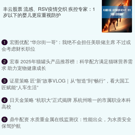
丰云股票 流感、RSV疫情交织 疾控专家：1
岁以下的婴儿更应重视防护
宏图优配 “华尔街一哥”：我绝不会担任美联储主席 不过或
1
会考虑财长职位
宏泰 2025年猫罐头产品推荐榜：科学配方满足猫咪营养需
2
求 助力宠物健康成长
证星策略 匠“新”故事VLOG｜从“智造”到“畅行”，看大国工
3
匠赋能“人车生活”
日天金策略 “杭职大”正式揭牌 系杭州唯一的市属职业本科
4
高校
鼎牛配资 水质重金属在线监测仪：性能出众，为水质安全
5
保驾护航