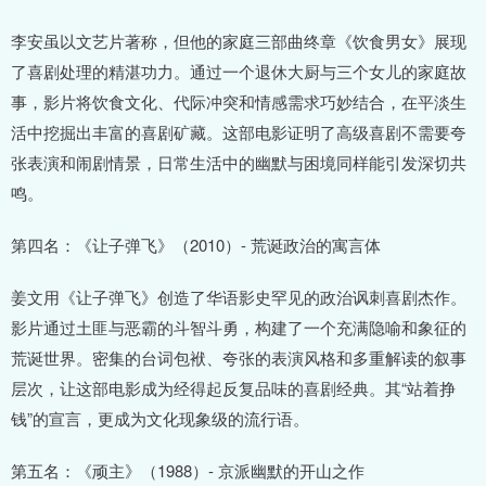
李安虽以文艺片著称，但他的家庭三部曲终章《饮食男女》展现
了喜剧处理的精湛功力。通过一个退休大厨与三个女儿的家庭故
事，影片将饮食文化、代际冲突和情感需求巧妙结合，在平淡生
活中挖掘出丰富的喜剧矿藏。这部电影证明了高级喜剧不需要夸
张表演和闹剧情景，日常生活中的幽默与困境同样能引发深切共
鸣。
第四名：《让子弹飞》（2010）- 荒诞政治的寓言体
姜文用《让子弹飞》创造了华语影史罕见的政治讽刺喜剧杰作。
影片通过土匪与恶霸的斗智斗勇，构建了一个充满隐喻和象征的
荒诞世界。密集的台词包袱、夸张的表演风格和多重解读的叙事
层次，让这部电影成为经得起反复品味的喜剧经典。其“站着挣
钱”的宣言，更成为文化现象级的流行语。
第五名：《顽主》（1988）- 京派幽默的开山之作