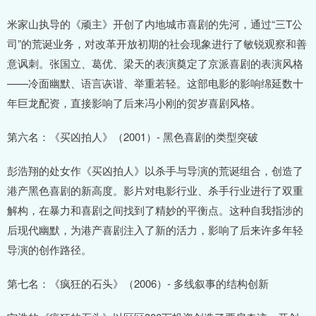
米家山执导的《顽主》开创了内地城市喜剧的先河，通过“三T公
司”的荒诞业务，对改革开放初期的社会现象进行了敏锐观察和善
意讽刺。张国立、葛优、梁天的表演奠定了京派喜剧的表演风格
——冷面幽默、语言诙谐、举重若轻。这部电影的影响绵延数十
年巨龙配资，直接影响了后来冯小刚的贺岁喜剧风格。
第六名：《买凶拍人》（2001）- 黑色喜剧的类型突破
彭浩翔的处女作《买凶拍人》以杀手与导演的荒诞组合，创造了
港产黑色喜剧的新高度。影片对电影行业、杀手行业进行了双重
解构，在暴力和喜剧之间找到了精妙的平衡点。这种自我指涉的
后现代幽默，为港产喜剧注入了新的活力，影响了后来许多年轻
导演的创作路径。
第七名：《疯狂的石头》（2006）- 多线叙事的结构创新