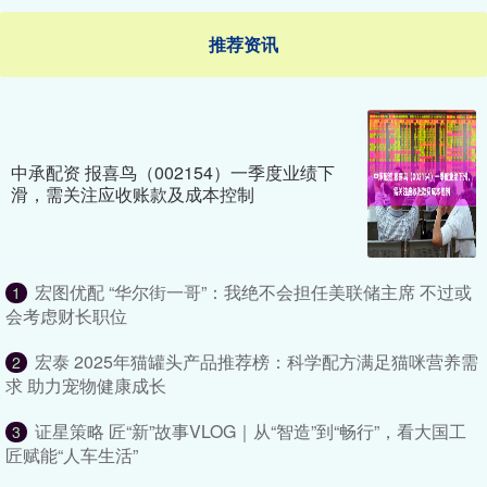
推荐资讯
中承配资 报喜鸟（002154）一季度业绩下
滑，需关注应收账款及成本控制
宏图优配 “华尔街一哥”：我绝不会担任美联储主席 不过或
1
会考虑财长职位
宏泰 2025年猫罐头产品推荐榜：科学配方满足猫咪营养需
2
求 助力宠物健康成长
证星策略 匠“新”故事VLOG｜从“智造”到“畅行”，看大国工
3
匠赋能“人车生活”