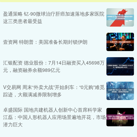
盈通策略 钇-90微球治疗肝癌加速落地多家医院
这三类患者最受益
壹资网 特朗普：美国准备长期封锁伊朗
汇银配资 德业股份：7月14日融资买入45698万
元，融资融券余额989亿元
V交易网 周末“外卖大战”开始刹车：“0元购”难觅
踪迹，大额满减券限制增多
卓盛国际 国地共建机器人创新中心首席科学家
江磊：中国人形机器人应用场景遍地开花，市场
潜力巨大