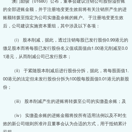
澳门励骏（01680）公布，董事会建议注销公司股份溢价账
的全部进账金额，并于注册地变更生效前将有关注销所产生的进
账额转拨至指定为公司实缴盈余账的账户。 于注册地变更生效
后，公司建议实施资本重组，其中涉及以下各项：
（i） 股本削减，据此，透过注销每股已发行股份0.99港元的
缴足股本而将每股已发行股份名义值或面值由1.00港元削减至0.0
1港元，从而削减公司已发行股本；
（ii） 于紧随股本削减后进行股份分拆，据此，将每股面值1.
00港元的法定但未发行股份分拆为100股每股面值0.01港元的新股
份；
（iii） 股本削减产生的进账将转拨至公司的实缴盈余账；及
（iv） 实缴盈余账的进账金额将按所有适用法例以及不时生
效的新公司细则所准许且董事会认为合适的方式，用于抵销累计
亏损。