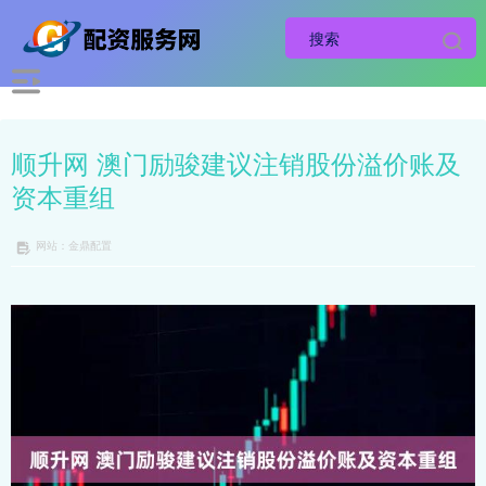
顺升网 澳门励骏建议注销股份溢价账及
资本重组
网站：金鼎配置