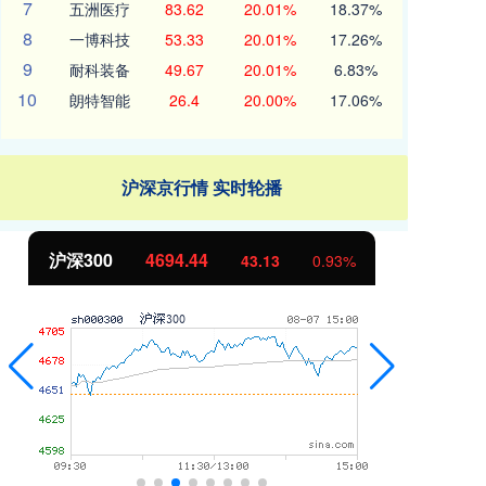
7
五洲医疗
83.62
20.01%
18.37%
8
一博科技
53.33
20.01%
17.26%
9
耐科装备
49.67
20.01%
6.83%
10
朗特智能
26.4
20.00%
17.06%
沪深京行情 实时轮播
北证50
1134.24
创
11.37
1.01%