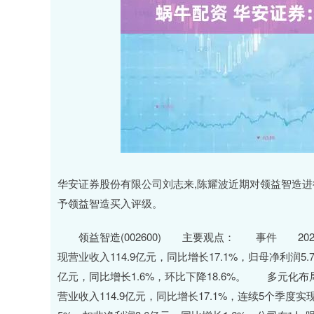
深证成指
14311.01
.68
1.02%
200.89
1
华安证券股份有限公司刘志来,陈耀波近期对领益智造
予领益智造买入评级。
领益智造(002600) 主要观点： 事件 2025年
现营业收入114.9亿元，同比增长17.1%，归母净利润5.
亿元，同比增长1.6%，环比下降18.6%。 多元化
营业收入114.9亿元，同比增长17.1%，连续5个季度