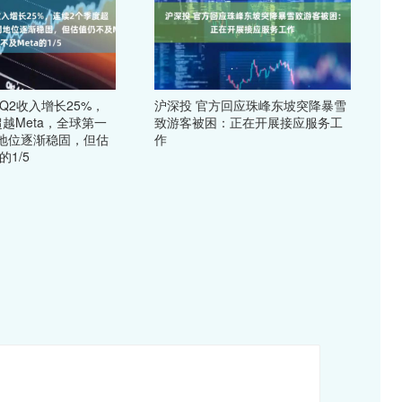
Q2收入增长25%，
沪深投 官方回应珠峰东坡突降暴雪
越Meta，全球第一
致游客被困：正在开展接应服务工
地位逐渐稳固，但估
作
的1/5