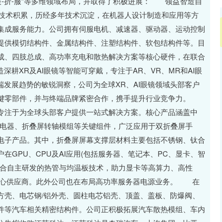
人-眼-折-服”等多维领域布局，并取得了积极进展： 领益智造自
了技术积累，历经多年技术沉淀，在机器人设计制造和应用等方
集成服务能力。公司拥有伺服电机、减速器、驱动器、运动控制
提供模切结构件、金属结构件、注塑结构件、软包结构件等。目
成、四肢总成、高功率充电和散热解决方案等核心硬件，在联合
耕XR及AI眼镜等智能可穿戴，专注于AR、VR、MR和AI眼
端发展趋势的敏锐洞察，公司为全球XR、AI眼镜领域头部客户
关键零部件，并与终端品牌紧密合作，携手提升行业竞争力。
专注于为全球头部客户提供一站式解决方案。核心产品涵盖中
充电器、折叠屏转轴模组等关键组件，广泛应用于双折叠屏手
电子产品。其中，折叠屏屏幕支撑层材料主要包括不锈钢、钛合
GPU、CPU及AI应用(包括服务器、笔记本、PC、显卡、智
整合自主研发的热管与均温板技术，助力显卡等高算力、高性
核心供应商。此外公司也在布局高功率服务器电源业务。 在
方壳、电芯钢/铝外壳、圆柱电芯铝壳、顶盖、盖板、防爆阀、
件等汽车相关精密结构件。公司正积极拓展汽车散热模组、车内