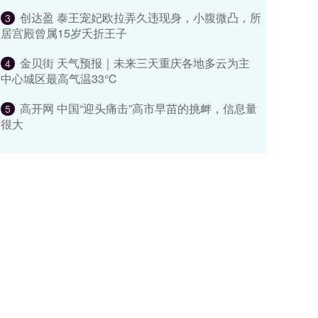
创达盈 泰王宠妃欧拉弄久违现身，小腹微凸，所
3
居宫殿曾属15岁夭折王子
金贝街 天气预报｜未来三天重庆各地多云为主
4
中心城区最高气温33℃
高开网 中国“迎头痛击”高市早苗的挑衅，信息量
5
很大