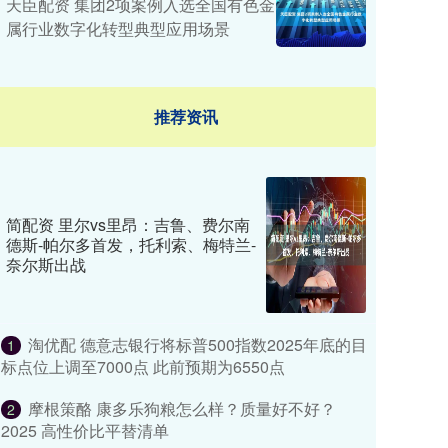
天臣配资 集团2项案例入选全国有色金
属行业数字化转型典型应用场景
推荐资讯
简配资 里尔vs里昂：吉鲁、费尔南
德斯-帕尔多首发，托利索、梅特兰-
奈尔斯出战
淘优配 德意志银行将标普500指数2025年底的目
1
标点位上调至7000点 此前预期为6550点
摩根策酪 康多乐狗粮怎么样？质量好不好？
2
2025 高性价比平替清单