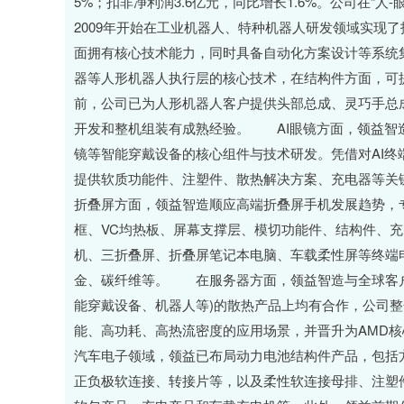
5%；扣非净利润3.6亿元，同比增长1.6%。公司在“
2009年开始在工业机器人、特种机器人研发领域实现
面拥有核心技术能力，同时具备自动化方案设计等系统
器等人形机器人执行层的核心技术，在结构件方面，可
前，公司已为人形机器人客户提供头部总成、灵巧手总
开发和整机组装有成熟经验。 AI眼镜方面，领益智造深
镜等智能穿戴设备的核心组件与技术研发。凭借对AI终
提供软质功能件、注塑件、散热解决方案、充电器等
折叠屏方面，领益智造顺应高端折叠屏手机发展趋势，
框、VC均热板、屏幕支撑层、模切功能件、结构件、
机、三折叠屏、折叠屏笔记本电脑、车载柔性屏等终端
金、碳纤维等。 在服务器方面，领益智造与全球客户在
能穿戴设备、机器人等)的散热产品上均有合作，公司
能、高功耗、高热流密度的应用场景，并晋升为AMD
汽车电子领域，领益已布局动力电池结构件产品，包括
正负极软连接、转接片等，以及柔性软连接母排、注塑