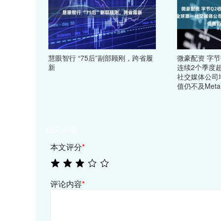
慧眼智行 “75后”副部顾刚，跨省履
微豪配资 字节
新
连续2个季度超
社交媒体公司
值仍不及Meta
相关评论
本文评分
*
评论内容
*