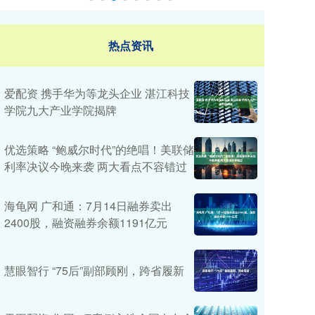
热点资讯
爱配资 携手华为等龙头企业 湛江科技
学院九大产业学院揭牌
优选策略 “鲍威尔时代”的绝唱！美联储
利率决议今晚来袭 两大看点不容错过
海龟网 广和通：7月14日融券卖出
2400股，融资融券余额1191亿元
慧眼智行 “75后”副部顾刚，跨省履新