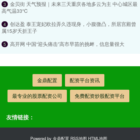
金贝街 天气预报｜未来三天重庆各地多云为主 中心城区最
3
高气温33℃
创达盈 泰王宠妃欧拉弄久违现身，小腹微凸，所居宫殿曾
4
属15岁夭折王子
高开网 中国“迎头痛击”高市早苗的挑衅，信息量很大
5
金鼎配置
配资平台资讯
最专业的股票配资公司
免费配资炒股配资平台
友情链接：
Powered by
金鼎配置
RSS地图
HTML地图