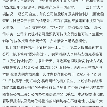
活动正常，市场环境、行业政策未发生重大 调整、生产和销售等
情况未出现大幅波动、内部生产经营一切正常。 （二）重大事
项情况 经公司自查，并向公司控股股东及实际控制人书面发函
查证，除已公开披露 的信息外，不存在其他应披露而未披露的重
大事项。 （三）媒体报道、市场传闻、热点概念情况 经公
司核实，公司未发现对公司股票及可转债交易价格可能产生重大
影响的 媒体报道或市场传闻，亦未涉及市场热点概念。
（四）其他敏感信息 下简称“泉州禾天”）、第二大股东高创有限
公司（以下简称“香港高创”）、实际 控制人李林与安徽先睿签署
了《股份转让协议》，泉州禾天、香港高创拟以协议 转让方式向
安徽先睿合计转让公司 83,733,557 股股份，约占公司当前总股
本的 变更为胡先根先生，具体内容详见公司于 2025 年 12 月
27 日披露于上海证券交 易所网站的相关公告。上述协议转让事
项尚需取得相关部门的合规性确认意见并 在中国证券登记结算有
限责任公司上海分公司办理股份过户登记手续。本次权益 变动能
否取得批准以及最终取得批准的时间均存在不确定性，提请广大