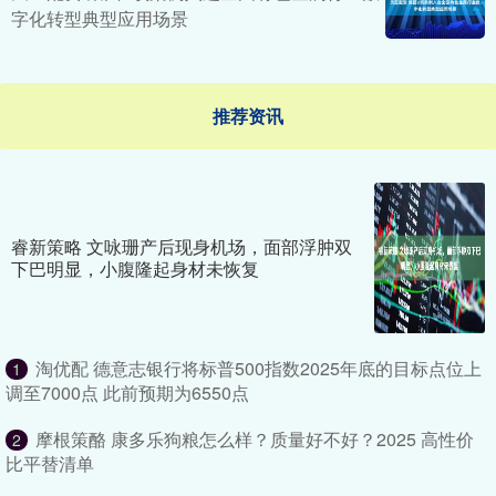
字化转型典型应用场景
推荐资讯
睿新策略 文咏珊产后现身机场，面部浮肿双
下巴明显，小腹隆起身材未恢复
淘优配 德意志银行将标普500指数2025年底的目标点位上
1
调至7000点 此前预期为6550点
摩根策酪 康多乐狗粮怎么样？质量好不好？2025 高性价
2
比平替清单