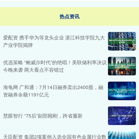
热点资讯
爱配资 携手华为等龙头企业 湛江科技学院九大
产业学院揭牌
优选策略 “鲍威尔时代”的绝唱！美联储利率决议
今晚来袭 两大看点不容错过
海龟网 广和通：7月14日融券卖出2400股，融
资融券余额1191亿元
慧眼智行 “75后”副部顾刚，跨省履新
天臣配资 集团2项案例入选全国有色金属行业数