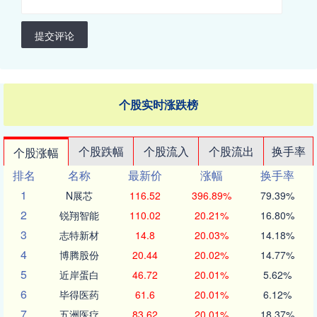
提交评论
个股实时涨跌榜
个股跌幅
个股流入
个股流出
换手率
个股涨幅
排名
名称
最新价
涨幅
换手率
1
N展芯
116.52
396.89%
79.39%
2
锐翔智能
110.02
20.21%
16.80%
3
志特新材
14.8
20.03%
14.18%
4
博腾股份
20.44
20.02%
14.77%
5
近岸蛋白
46.72
20.01%
5.62%
6
毕得医药
61.6
20.01%
6.12%
7
五洲医疗
83.62
20.01%
18.37%